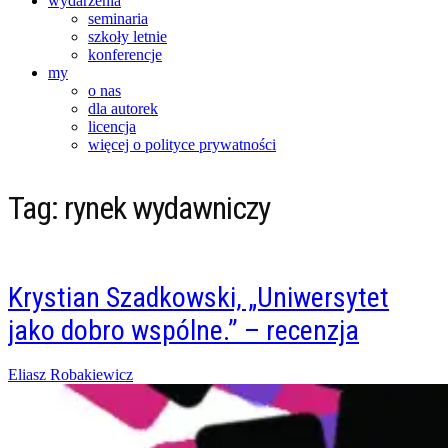
wydarzenia
seminaria
szkoły letnie
konferencje
my
o nas
dla autorek
licencja
więcej o polityce prywatności
Tag:
rynek wydawniczy
Krystian Szadkowski, „Uniwersytet
jako dobro wspólne.” – recenzja
Posted
Eliasz Robakiewicz
on
09/04/2016
09/04/2016