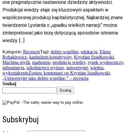
one pragmatycznie nastawione dziedziny aktywności.
Produkcja wiedzy staje się kluczowym aspektem w
współczesnej produkcji kapitalistycznej. Najbardziej znane
twierdzenie Lyotarda o „upadku wielkich narracji” można
zinterpretować jako tezę dotyczącą sposobów istnienia
wiedzy. […]
Kategorie:
Recenzje
Tagi:
dobro wspólne
,
edukacja
,
Eliasz
Robakiewicz
,
kapitalizm kognitywny
,
Krystian Szadkowski
,
Machina myśli
,
marksizm
,
produkcja wiedzy
,
rynek wydawniczy
,
subsumpcja
,
szkolnictwo wyższe
,
uniwersytet
,
wiedza
,
wykształcenie
Zostaw komentarz
on Krystian Szadkowski,
„Uniwersytet jako dobro wspólne.” – recenzja
Szukaj
Szukaj
Subskrybuj