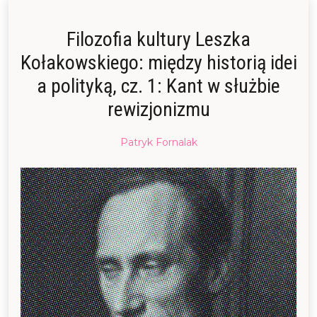
Filozofia kultury Leszka
Kołakowskiego: między historią idei
a polityką, cz. 1: Kant w służbie
rewizjonizmu
Posted
Patryk Fornalak
on
19/08/2016
24/11/2021