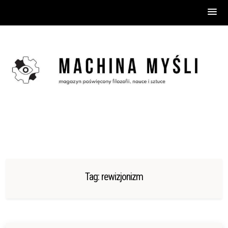
Skip
to
content
Tag:
rewizjonizm