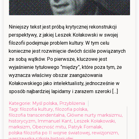
Niniejszy tekst jest próbą krytycznej rekonstrukcji
perspektywy, z jakiej Leszek Kołakowski w swojej
filozofii podejmuje problem kultury. W tym celu
konieczne jest rozwinięcie dwóch ściśle powiązanych
ze sobą wątków. Po pierwsze, kluczowe jest
wyjaśnienie tytułowego “między”, które poza tym, że
wyznacza właściwy obszar zaangażowania
Kołakowskiego jako intelektualisty, jednocześnie w
sposób najbardziej lapidarny i zarazem szeroki […]
Kategorie:
Myśl polska
,
Przybliżenia
Tagi:
filozofia kultury
,
filozofia polska
,
filozofia transcendentalna
,
Główne nurty marksizmu
,
historycyzm
,
Immanuel Kant
,
Leszek Kołakowski
,
marksizm
,
Obecność mitu
,
Patryk Fornalak
,
polska filozofia po II wojnie światowej
,
rewizjonizm
,
warszawska szkoła historii idei