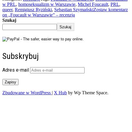
w PRL
,
homoseksualizm w Warszawie
,
Michel Foucault
,
PRL
,
queer
,
Remigiusz Ryziński
,
Sebastian Szymański
Zostaw komentarz
on „Foucault w Warszawie” – recenzja
Szukaj
Szukaj
Subskrybuj
Adres e-mail
Zapisy
Zbudowane w WordPress
|
X Hub
by Wp Theme Space.