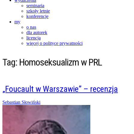
wydarzenia
seminaria
szkoły letnie
konferencje
my
o nas
dla autorek
licencja
więcej o polityce prywatności
Tag:
Homoseksualizm w PRL
„Foucault w Warszawie” – recenzja
Posted
Sebastian Słowiński
on
27/08/2017
07/04/2018