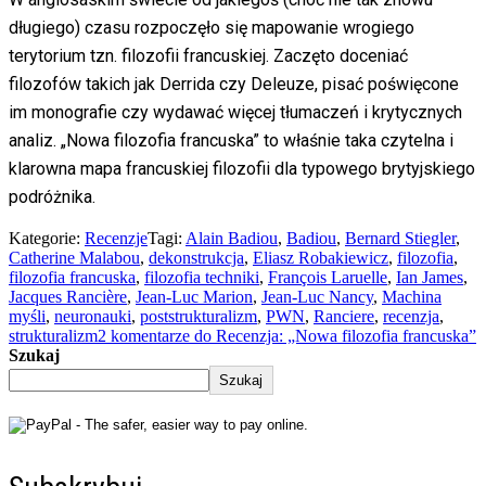
długiego) czasu rozpoczęło się mapowanie wrogiego
terytorium tzn. filozofii francuskiej. Zaczęto doceniać
filozofów takich jak Derrida czy Deleuze, pisać poświęcone
im monografie czy wydawać więcej tłumaczeń i krytycznych
analiz. „Nowa filozofia francuska” to właśnie taka czytelna i
klarowna mapa francuskiej filozofii dla typowego brytyjskiego
podróżnika.
Kategorie:
Recenzje
Tagi:
Alain Badiou
,
Badiou
,
Bernard Stiegler
,
Catherine Malabou
,
dekonstrukcja
,
Eliasz Robakiewicz
,
filozofia
,
filozofia francuska
,
filozofia techniki
,
François Laruelle
,
Ian James
,
Jacques Rancière
,
Jean-Luc Marion
,
Jean-Luc Nancy
,
Machina
myśli
,
neuronauki
,
poststrukturalizm
,
PWN
,
Ranciere
,
recenzja
,
strukturalizm
2 komentarze
do Recenzja: „Nowa filozofia francuska”
Szukaj
Szukaj