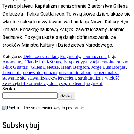
Tysiąc plateau. Kapitalizm i schizofrenia 2 autorstwa Gillesa
Deleuze’a i Felixa Guattariego. To wyjątkowe dzieło ukaże się
wkrótce nakładem wydawnictwa Fundacja Nowej Kultury Bęc
Zmiana. Redakcję naukową książki zawdzięczamy Joannie
Bednarek. Pozycja ukaże się dzięki dofinansowaniu ze
środków Ministra Kultury i Dziedzictwa Narodowego.
Kategorie:
Deleuze i Guattari
,
Fragmenty
,
Tłumaczenia
Tagi:
Anomalny
,
Claude Lévi-Straus
,
Edyp
,
edypalizacja
,
ewolucjonizm
,
Félix Guattari
,
Gilles Deleuze
,
Henri Bergson
,
Jorge Luis Borges
,
Lovecraft
,
neoewolucjonizm
,
poststrukturalizm
,
schizoanaliza
,
stawanie się
,
stawanie-się-zwierzęciem
,
strukturalizm
,
wielość
,
zwierzęta
14 komentarzy
do Tysiąc plateau [fragment]
Szukaj
Szukaj
Subskrybuj