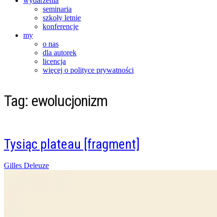
wydarzenia
seminaria
szkoły letnie
konferencje
my
o nas
dla autorek
licencja
więcej o polityce prywatności
Tag:
ewolucjonizm
Tysiąc plateau [fragment]
Posted
Gilles Deleuze
on
02/12/2015
18/01/2022