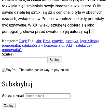
rozwijała się i zmieniała swoje znaczenie w kulturze. O ile
dawne dzieła tej sztuki są dziś cenione, o tyle w obecnych
czasach, zwłaszcza w Polsce, współczesne akty przestały
być uznawane. W XXI wieku sztukę tę odbiera się jako
pornografię, chowa przed światem, a jej autorzy są […]
Kategorie:
Eseje
Tagi:
akt
,
Eros
,
erotyka
,
estetyka
,
Igor Mitoraj
,
pornografia
,
sztuka
Zostaw komentarz
on Akt – sztuka czy
pornografia?
Szukaj
Szukaj
Subskrybuj
Adres e-mail
Zapisy