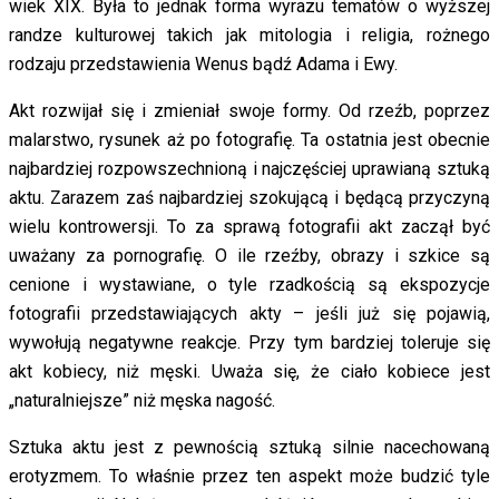
wiek XIX. Była to jednak forma wyrazu tematów o wyższej
randze kulturowej takich jak mitologia i religia, rożnego
rodzaju przedstawienia Wenus bądź Adama i Ewy.
Akt rozwijał się i zmieniał swoje formy. Od rzeźb, poprzez
malarstwo, rysunek aż po fotografię. Ta ostatnia jest obecnie
najbardziej rozpowszechnioną i najczęściej uprawianą sztuką
aktu. Zarazem zaś najbardziej szokującą i będącą przyczyną
wielu kontrowersji. To za sprawą fotografii akt zaczął być
uważany za pornografię. O ile rzeźby, obrazy i szkice są
cenione i wystawiane, o tyle rzadkością są ekspozycje
fotografii przedstawiających akty – jeśli już się pojawią,
wywołują negatywne reakcje. Przy tym bardziej toleruje się
akt kobiecy, niż męski. Uważa się, że ciało kobiece jest
„naturalniejsze” niż męska nagość.
Sztuka aktu jest z pewnością sztuką silnie nacechowaną
erotyzmem. To właśnie przez ten aspekt może budzić tyle