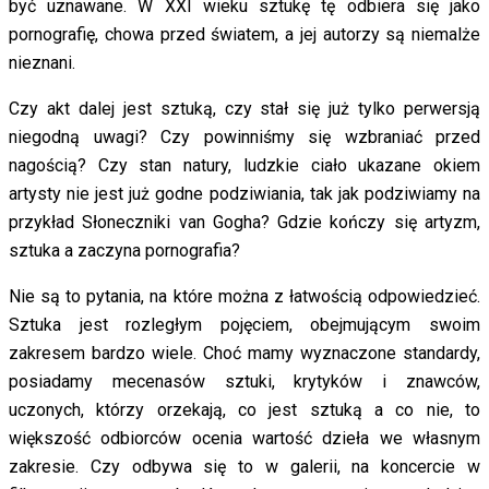
być uznawane. W XXI wieku sztukę tę odbiera się jako
pornografię, chowa przed światem, a jej autorzy są niemalże
nieznani.
Czy akt dalej jest sztuką, czy stał się już tylko perwersją
niegodną uwagi? Czy powinniśmy się wzbraniać przed
nagością? Czy stan natury, ludzkie ciało ukazane okiem
artysty nie jest już godne podziwiania, tak jak podziwiamy na
przykład Słoneczniki van Gogha? Gdzie kończy się artyzm,
sztuka a zaczyna pornografia?
Nie są to pytania, na które można z łatwością odpowiedzieć.
Sztuka jest rozległym pojęciem, obejmującym swoim
zakresem bardzo wiele. Choć mamy wyznaczone standardy,
posiadamy mecenasów sztuki, krytyków i znawców,
uczonych, którzy orzekają, co jest sztuką a co nie, to
większość odbiorców ocenia wartość dzieła we własnym
zakresie. Czy odbywa się to w galerii, na koncercie w