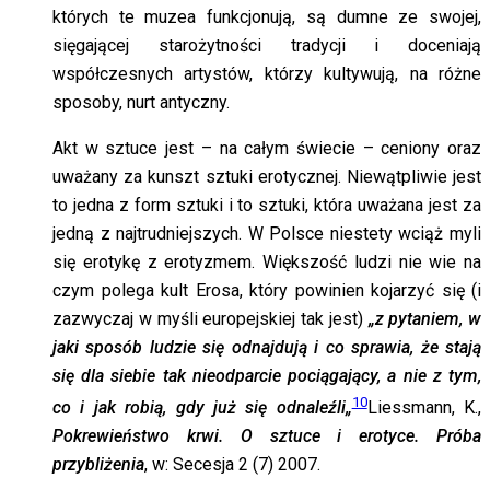
których te muzea funkcjonują, są dumne ze swojej,
sięgającej starożytności tradycji i doceniają
współczesnych artystów, którzy kultywują, na różne
sposoby, nurt antyczny.
Akt w sztuce jest – na całym świecie – ceniony oraz
uważany za kunszt sztuki erotycznej. Niewątpliwie jest
to jedna z form sztuki i to sztuki, która uważana jest za
jedną z najtrudniejszych. W Polsce niestety wciąż myli
się erotykę z erotyzmem. Większość ludzi nie wie na
czym polega kult Erosa, który powinien kojarzyć się (i
zazwyczaj w myśli europejskiej tak jest)
„z pytaniem, w
jaki sposób ludzie się odnajdują i co sprawia, że stają
się dla siebie tak nieodparcie pociągający, a nie z tym,
10
co i jak robią, gdy już się odnaleźli
„
Liessmann, K.,
Pokrewieństwo krwi. O sztuce i erotyce. Próba
przybliżenia
, w: Secesja 2 (7) 2007.