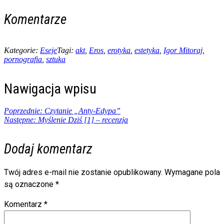
Komentarze
Kategorie:
Eseje
Tagi:
akt
,
Eros
,
erotyka
,
estetyka
,
Igor Mitoraj
,
pornografia
,
sztuka
Nawigacja wpisu
Poprzednie:
Czytanie „Anty-Edypa”
Następne:
Myślenie Dziś [1] – recenzja
Dodaj komentarz
Twój adres e-mail nie zostanie opublikowany.
Wymagane pola
są oznaczone
*
Komentarz
*