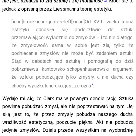
nie jest, oznacza to złą sztukę i złą moralność”
. Kłóci się to
jednak z opisaną przez Liessmanna teorią estetyki:
[icon]brook-icon-quotes-left[/icon]
Od XVIII wieku teoria
estetyki odnosiła się podejrzliwie do sztuki
przemawiającej wyłącznie do zmysłów – i to nie dlatego,
że zmysłowość sama w sobie jest zła, tylko że
podniecanie zmysłów nie może być zadaniem sztuki.
Stąd w debatach nad sztuką i pornografią do dziś
pobrzmiewa kantowsko-schopenhauerowski argument,
że sztuka pobudzająca tylko zmysły, a nie ducha czy
7
choćby wyszkolone oko, jest zdrożna
.
Wydaje mi się, że Clark ma w pewnym sensie rację. Sztuka
powinna pobudzać zmysł, ale nie poprzestawać na tym. Jej
siłą jest to, że przez zmysły pobudza naszego ducha,
wrażliwość estetyczną, poczucie piękna. Akt nie pobudza
jedynie zmysłów. Działa przede wszystkim na wyobraźnię,