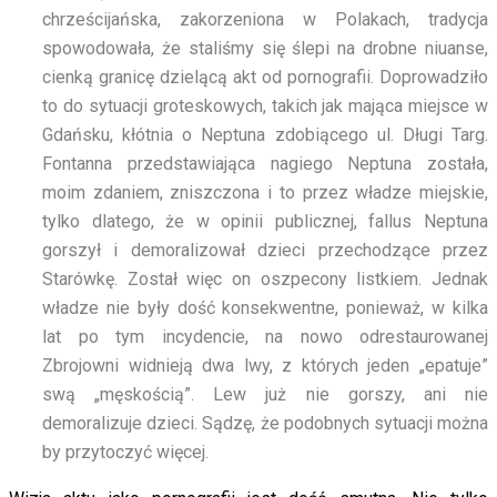
chrześcijańska, zakorzeniona w Polakach, tradycja
spowodowała, że staliśmy się ślepi na drobne niuanse,
cienką granicę dzielącą akt od pornografii. Doprowadziło
to do sytuacji groteskowych, takich jak mająca miejsce w
Gdańsku, kłótnia o Neptuna zdobiącego ul. Długi Targ.
Fontanna przedstawiająca nagiego Neptuna została,
moim zdaniem, zniszczona i to przez władze miejskie,
tylko dlatego, że w opinii publicznej, fallus Neptuna
gorszył i demoralizował dzieci przechodzące przez
Starówkę. Został więc on oszpecony listkiem. Jednak
władze nie były dość konsekwentne, ponieważ, w kilka
lat po tym incydencie, na nowo odrestaurowanej
Zbrojowni widnieją dwa lwy, z których jeden „epatuje”
swą „męskością”. Lew już nie gorszy, ani nie
demoralizuje dzieci. Sądzę, że podobnych sytuacji można
by przytoczyć więcej.