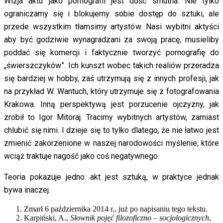
Wizja aktu jako pornografii jest dość smutna. Nie tylko
ograniczamy się i blokujemy sobie dostęp do sztuki, ale
przede wszystkim tłamsimy artystów. Nasi wybitni aktyści
aby być godziwie wynagradzani za swoją pracę, musieliby
poddać się komercji i faktycznie tworzyć pornografię do
„świerszczyków”. Ich kunszt wobec takich realiów przeradza
się bardziej w hobby, zaś utrzymują się z innych profesji, jak
na przykład W. Wantuch, który utrzymuje się z fotografowania
Krakowa. Inną perspektywą jest porzucenie ojczyzny, jak
zrobił to Igor Mitoraj. Tracimy wybitnych artystów, zamiast
chlubić się nimi. I dzieje się to tylko dlatego, że nie łatwo jest
zmienić zakorzenione w naszej narodowości myślenie, które
wciąż traktuje nagość jako coś negatywnego.
Teoria pokazuje jedno: akt jest sztuką, w praktyce jednak
bywa inaczej.
Zmarł 6 października 2014 r., już po napisaniu tego tekstu.
Karpiński, A.,
Słownik pojęć filozoficzno – socjologicznych
,