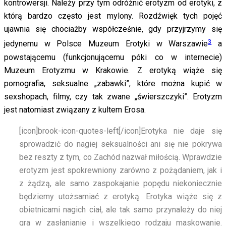
kontrowersji. Należy przy tym odróżnić erotyzm od erotyki, z
którą bardzo często jest mylony. Rozdźwięk tych pojęć
ujawnia się chociażby współcześnie, gdy przyjrzymy się
3
jedynemu w Polsce Muzeum Erotyki w Warszawie
a
powstającemu (funkcjonującemu póki co w internecie)
Muzeum Erotyzmu w Krakowie. Z erotyką wiąże się
pornografia, seksualne „zabawki”, które można kupić w
sexshopach, filmy, czy tak zwane „świerszczyki”. Erotyzm
jest natomiast związany z kultem Erosa.
[icon]brook-icon-quotes-left[/icon]
Erotyka nie daje się
sprowadzić do nagiej seksualności ani się nie pokrywa
bez reszty z tym, co Zachód nazwał miłością. Wprawdzie
erotyzm jest spokrewniony zarówno z pożądaniem, jak i
z żądzą, ale samo zaspokajanie popędu niekoniecznie
będziemy utożsamiać z erotyką. Erotyka wiąże się z
obietnicami nagich ciał, ale tak samo przynależy do niej
gra w zasłanianie i wszelkiego rodzaju maskowanie.