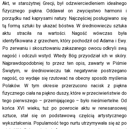
Akt, w starożytnej Grecji, był odzwierciedleniem idealnego
fizycznego piękna. Oddawał on zwycięstwo harmonii i
porządku nad kaprysami natury. Najczęściej posługiwano się
tą formą sztuki by ukazać bóstwa. W średniowieczu sztuka
aktu straciła na wartości. Nagość wówczas była
identyfikowana z grzechem, który pochodził od Adama i Ewy.
Po zerwaniu i skosztowaniu zakazanego owocu odkryli swą
nagość i odczuli wstyd. Wtedy Bóg przyodział ich w skóry.
Najprawdopodobniej to przez ten opis, zawarty w Piśmie
Świętym, w średniowieczu tak negatywnie postrzegano
nagość, co wydaje się rzutować na obecny sposób myślenia
Polaków. W tym okresie przerzucono nacisk z piękna
fizycznego ciała na piękno duszy, które w przeciwieństwie do
tego pierwszego – przemijającego – było nieśmiertelne. Od
końca XVI wieku, tuż po powrocie aktu w renesansowej
sztuce, stał się on podstawową częścią artystycznego
wykształcenia. Popularność tego nurtu utrzymywała się aż po