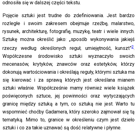
odnosiła się w dalszej części tekstu.
Pojęcie sztuki jest trudne do zdefiniowania. Jest bardzo
rozległe i swoim zakresem obejmuje rzeźbę, malarstwo,
rysunek, architekturę, fotografię, muzykę, teatr i wiele innych.
Sztukę można określić jako: „sposób wykonywania jakiejś
2
rzeczy według określonych reguł; umiejętność, kunszt”
.
Współczesne środowisko sztuki wyznaczyło swoich
mecenasów, krytyków, znawców oraz estetyków, którzy
dokonują wartościowania i określają reguły, którymi sztuka ma
się kierować i za sprawą których jest określana mianem
sztuki właśnie. Współcześnie mamy również wiele książek
poświęconych sztuce, jej powinności oraz wytyczających
granicę między sztuką a tym, co sztuką nie jest. Warto tu
wspomnieć choćby Gadamera, który szeroko zajmował się tą
tematyką. Mimo to, granice w określeniu czym jest dzieło
sztuki i co za takie uznawać są dość relatywne i płynne.