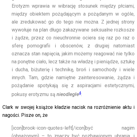
Erotyzm wprawia w wibrację stosunek między płciami,
między obiektem pożądającym a pożądanym w ogóle,
ale zredukować go do tego nie można. Z jednej strony
wywołuje na plan długo zakazywane seksualne rozkosze
i żądze, przez co nieuchronnie ociera się raz po raz o
sferę pornografii i obscenów, z drugiej natomiast
oznacza stan napięcia, jakim możemy reagować nie tylko
na ponętne ciało, lecz także na władzę i pieniądze, sztukę
i ducha, biżuterię i technikę, broń i samochody i wiele
innych. Tam, gdzie namiętne zainteresowanie, żądza i
pożądanie spotykają się z aspiracjami estetycznymi,
4
pokusy erotyzmu są
nieodległe
.
Clark w swojej książce kładzie nacisk na rozróżnienie aktu i
nagości. Pisze on, że
[icon]brook-icon-quotes-left[/icon]
być nagim
(obnażonym) – to znaczy być pozbawionym ubrania, i