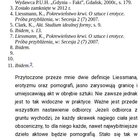
Wydawca P.U.H. „Gdynia – Fakt”, Gdańsk, 2000r., s. 179.
Zostało zamknięte w 2012 r.
Liessmann, K.,
Pokrewieństwo krwi. O sztuce i erotyce.
Próba przybliżenia
, w: Secesja 2 (7) 2007.
Clark, K.
,
Akt. Studium idealnej formy
, s. 9.
Ibidem, s. 13.
Liessmann, K.,
Pokrewieństwo krwi. O sztuce i erotyce.
Próba przybliżenia
, w: Secesja 2 (7) 2007.
Ibidem.
9
Ibidem.
.
Przytoczone przeze mnie dwie definicje Liessmana,
erotyzmu oraz pornografi, jasno zarysowują granicę i
umiejscawiają akt w obrębie sztuki. Nie zawsze jednak
jest to tak widoczne w praktyce. Ważne jest przede
wszystkim nastawienie odbiorcy. Jeżeli odbiorca z
gruntu wychodzi, że każdy skrawek nagiego ciała jest
obsceniczny, to dla niego każde, nawet najwybitniejsze
dzieło aktowe będzie pornografią. Stało się tak w