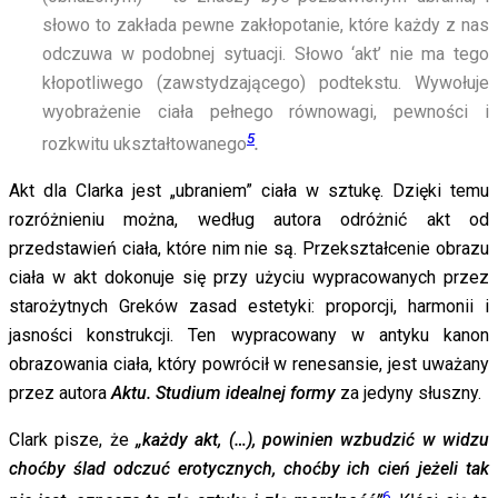
słowo to zakłada pewne zakłopotanie, które każdy z nas
odczuwa w podobnej sytuacji. Słowo ‘akt’ nie ma tego
kłopotliwego (zawstydzającego) podtekstu. Wywołuje
wyobrażenie ciała pełnego równowagi, pewności i
5
rozkwitu ukształtowanego
.
Akt dla Clarka jest „ubraniem” ciała w sztukę. Dzięki temu
rozróżnieniu można, według autora odróżnić akt od
przedstawień ciała, które nim nie są. Przekształcenie obrazu
ciała w akt dokonuje się przy użyciu wypracowanych przez
starożytnych Greków zasad estetyki: proporcji, harmonii i
jasności konstrukcji. Ten wypracowany w antyku kanon
obrazowania ciała, który powrócił w renesansie, jest uważany
przez autora
Aktu. Studium idealnej formy
za jedyny słuszny.
Clark pisze, że
„każdy akt, (…), powinien wzbudzić w widzu
choćby ślad odczuć erotycznych, choćby ich cień jeżeli tak
6