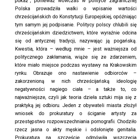
pokaz”, ponieważ wówczas w polityce zagranicznej
Polska prowadziła walki o wpisanie wartości
chrześcijańskich do Konstytucji Europejskiej, opóźniając
tym samym jej podpisanie. Politycy polscy chlubili się
chrześcijańskim dziedzictwem, które wyraźnie odcina
się od antycznej tradycji, nazywając ją pogańską.
Kwestia, która – według mnie – jest ważniejsza od
politycznego zakłamania, wiąże się ze zdarzeniem,
które miało miejsce podczas wystawy na Krakowskim
rynku. Obrazuje ono nastawienie odbiorców –
zakorzenioną w nich chrześcijańską ideologię
negatywności nagiego ciała – a także to, co
najważniejsze, czyli jak teoria dzieła sztuki mija się z
praktyką jej odbioru. Jeden z obywateli miasta złożył
wniosek do prokuratury o ściganie artysty za
przestępstwo rozpowszechniania pornografii. Chodziło
rzecz jasna o akty męskie i odsłonięte genitalia.
Prokuratura na szczęście odmówiła wszczęcia