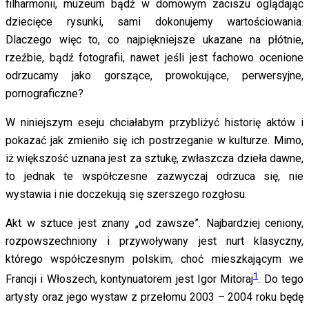
filharmonii, muzeum bądź w domowym zaciszu oglądając
dziecięce rysunki, sami dokonujemy wartościowania.
Dlaczego więc to, co najpiękniejsze ukazane na płótnie,
rzeźbie, bądź fotografii, nawet jeśli jest fachowo ocenione
odrzucamy jako gorszące, prowokujące, perwersyjne,
pornograficzne?
W niniejszym eseju chciałabym przybliżyć historię aktów i
pokazać jak zmieniło się ich postrzeganie w kulturze. Mimo,
iż większość uznana jest za sztukę, zwłaszcza dzieła dawne,
to jednak te współczesne zazwyczaj odrzuca się, nie
wystawia i nie doczekują się szerszego rozgłosu.
Akt w sztuce jest znany „od zawsze”. Najbardziej ceniony,
rozpowszechniony i przywoływany jest nurt klasyczny,
którego współczesnym polskim, choć mieszkającym we
1
Francji i Włoszech, kontynuatorem jest Igor Mitoraj
. Do tego
artysty oraz jego wystaw z przełomu 2003 – 2004 roku będę