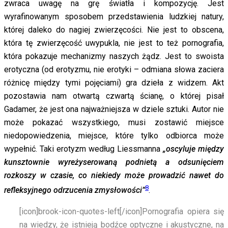
zwraca uwagę na grę światła i kompozycję. Jest
wyrafinowanym sposobem przedstawienia ludzkiej natury,
której daleko do nagiej zwierzęcości. Nie jest to obscena,
która tę zwierzęcość uwypukla, nie jest to też pornografia,
która pokazuje mechanizmy naszych żądz. Jest to swoista
erotyczna (od erotyzmu, nie erotyki – odmiana słowa zaciera
różnicę między tymi pojęciami) gra dzieła z widzem. Akt
pozostawia nam otwartą czwartą ścianę, o której pisał
Gadamer, że jest ona najważniejsza w dziele sztuki. Autor nie
może pokazać wszystkiego, musi zostawić miejsce
niedopowiedzenia, miejsce, które tylko odbiorca może
wypełnić. Taki erotyzm według Liessmanna
„oscyluje między
kunsztownie wyreżyserowaną podnietą a odsunięciem
rozkoszy w czasie, co niekiedy może prowadzić nawet do
8
refleksyjnego odrzucenia zmysłowości”
.
[icon]brook-icon-quotes-left[/icon]
Pornografia opiera się
na wiedzy, że istnieją bodźce optyczne i akustyczne, na