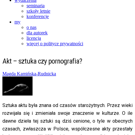
wydarzenia
seminaria
szkoły letnie
konferencje
my
o nas
dla autorek
licencja
więcej o polityce prywatności
Akt – sztuka czy pornografia?
Posted
Magda Kamińska-Rudnicka
on
19/10/2014
20/02/2016
Sztuka aktu była znana od czasów starożytnych. Przez wieki
rozwijała się i zmieniała swoje znaczenie w kulturze. O ile
dawne dzieła tej sztuki są dziś cenione, o tyle w obecnych
czasach, zwłaszcza w Polsce, współczesne akty przestały