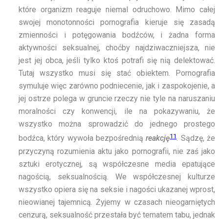
które organizm reaguje niemal odruchowo. Mimo całej
swojej monotonności pornografia kieruje się zasadą
zmienności i potęgowania bodźców, i żadna forma
aktywności seksualnej, choćby najdziwaczniejsza, nie
jest jej obca, jeśli tylko ktoś potrafi się nią delektować.
Tutaj wszystko musi się stać obiektem. Pornografia
symuluje więc zarówno podniecenie, jak i zaspokojenie, a
jej ostrze polega w gruncie rzeczy nie tyle na naruszaniu
moralności czy konwencji, ile na pokazywaniu, że
wszystko można sprowadzić do jednego prostego
11
bodźca, który wywoła bezpośrednią
reakcję
. Sądzę, że
przyczyną rozumienia aktu jako pornografii, nie zaś jako
sztuki erotycznej, są współczesne media epatujące
nagością, seksualnością. We współczesnej kulturze
wszystko opiera się na seksie i nagości ukazanej wprost,
nieowianej tajemnicą. Żyjemy w czasach nieogarniętych
cenzurą, seksualność przestała być tematem tabu, jednak