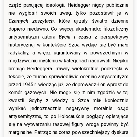
część panującej ideologii, Heidegger nigdy publicznie
nie wygłosił swoich uwag, tylko pozostawił je w
Czarnych zeszytach
, które ujrzały światło dzienne
dopiero niedawno. Co więcej, akademicko-filozoficzny
antysemityzm autora
Bycia i czasu
z perspektywy
historycznej w kontekście Szoa wydaje się być mało
radykalny, a wręcz ugruntowany w powszechnym w
międzywojniu myśleniu w kategoriach rasowych. Niejako
broniąc Heideggera Trawny wielokrotnie podkreśla w
tekście, że trudno sprawiedliwie oceniać antysemityzm
przed 1945 r. wiedząc już, że doprowadził on wprost do
komór gazowych. Nie mogę się z nim zgodzić w tej
kwestii. Gdyby z wiedzy o Szoa miał koniecznie
wynikać jednoznacznie negatywny moralnie osąd
antysemityzmu, to po Holocauście poglądy opierające
się na wytwarzaniu rasowej figury wroga powinny być
marginalne. Patrząc na coraz powszechniejszy dyskurs