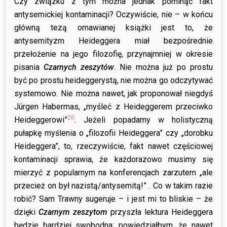
Czy związku z tym można jednak pominąć fakt
antysemickiej kontaminacji? Oczywiście, nie – w końcu
główną tezą omawianej książki jest to, że
antysemityzm Heideggera miał bezpośrednie
przełożenie na jego filozofię, przynajmniej w okresie
pisania
Czarnych zeszytów
. Nie można już po prostu
być po prostu heideggerystą, nie można go odczytywać
systemowo. Nie można nawet, jak proponował niegdyś
Jürgen Habermas, „myśleć z Heideggerem przeciwko
20
Heideggerowi”
. Jeżeli popadamy w holistyczną
pułapkę myślenia o „filozofii Heideggera” czy „dorobku
Heideggera”, to, rzeczywiście, fakt nawet częściowej
kontaminacji sprawia, że każdorazowo musimy się
mierzyć z popularnym na konferencjach zarzutem „ale
przecież on był nazistą/antysemitą!” . Co w takim razie
robić? Sam Trawny sugeruje – i jest mi to bliskie – że
dzięki
Czarnym zeszytom
przyszła lektura Heideggera
będzie bardziej swobodna; powiedziałbym, że nawet