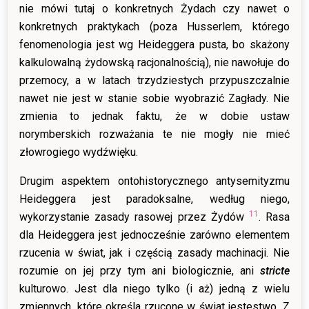
nie mówi tutaj o konkretnych Żydach czy nawet o
konkretnych praktykach (poza Husserlem, którego
fenomenologia jest wg Heideggera pusta, bo skażony
kalkulowalną żydowską racjonalnością), nie nawołuje do
przemocy, a w latach trzydziestych przypuszczalnie
nawet nie jest w stanie sobie wyobrazić Zagłady. Nie
zmienia to jednak faktu, że w dobie ustaw
norymberskich rozważania te nie mogły nie mieć
złowrogiego wydźwięku.
Drugim aspektem ontohistorycznego antysemityzmu
Heideggera jest paradoksalne, według niego,
11
wykorzystanie zasady rasowej przez Żydów
. Rasa
dla Heideggera jest jednocześnie zarówno elementem
rzucenia w świat, jak i częścią zasady machinacji. Nie
rozumie on jej przy tym ani biologicznie, ani
stricte
kulturowo. Jest dla niego tylko (i aż) jedną z wielu
zmiennych, które określa rzucone w świat jestestwo. Z