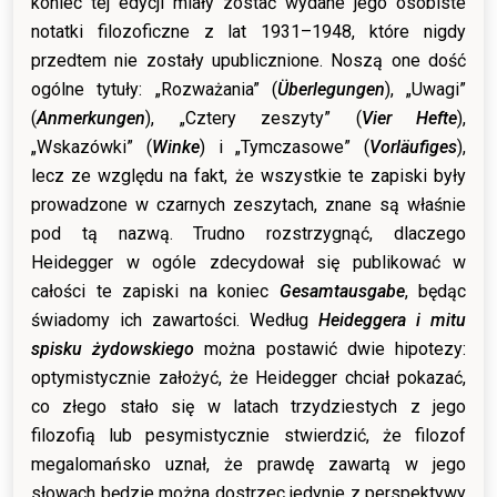
koniec tej edycji miały zostać wydane jego osobiste
notatki filozoficzne z lat 1931–1948, które nigdy
przedtem nie zostały upublicznione. Noszą one dość
ogólne tytuły: „Rozważania” (
Überlegungen
), „Uwagi”
(
Anmerkungen
), „Cztery zeszyty” (
Vier Hefte
),
„Wskazówki” (
Winke
) i „Tymczasowe” (
Vorl
äufiges
),
lecz ze względu na fakt, że wszystkie te zapiski były
prowadzone w czarnych zeszytach, znane są właśnie
pod tą nazwą. Trudno rozstrzygnąć, dlaczego
Heidegger w ogóle zdecydował się publikować w
całości te zapiski na koniec
Gesamtausgabe
, będąc
świadomy ich zawartości. Według
Heideggera i mitu
spisku żydowskiego
można postawić dwie hipotezy:
optymistycznie założyć, że Heidegger chciał pokazać,
co złego stało się w latach trzydziestych z jego
filozofią lub pesymistycznie stwierdzić, że filozof
megalomańsko uznał, że prawdę zawartą w jego
słowach będzie można dostrzec jedynie z perspektywy