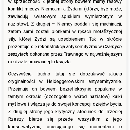
w sprzeczność. Z jednej strony bowiem mamy rasowy
konflikt między Niemcami a Żydami (którzy, być może,
zawiadują światowym spiskiem wymierzonym w
nazistów). Z drugiej – Niemcy poddali się machinacji,
zatem sami zostali pionkami w rękach metafizycznej
siły, której Żydzi są uosobieniem. Tak w skrócie
prezentuje się rekonstrukcja antysemityzmu w
Czarnych
zeszytach
dokonana przez Trawnego w najważniejszym
rozdziale omawianej tu książki.
Oczywiście, trudno tutaj się doszukiwać jakiejś
oryginalności w Heideggerowskim antysemityzmie.
Przejmuje on bowiem bezrefleksyjnie popularne w
tamtym okresie (szczególnie wśród nazistów) kalki
myślowe i włącza je do swojej koncepcji dziejów bycia.
Z drugiej strony jego krytyczny stosunek do Trzeciej
Rzeszy bierze się przede wszystkim z jego
konserwatyzmu, ocierającego się momentami o