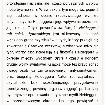
przystępnie napisana, ale część poruszanych wątków
może być niejasna. W związku z tym mogą też pojawić
się trudności w ocenie rzeczywistego wymiaru
antysemityzmu Heideggera i jego wpływu na pozostałe
jego dzieła. Z tych powodów uważam, że
Heidegger i
mit spisku żydowskiego
jest skierowany do dość
wąskiego grona czytelników – tych, którzy przejęli się
zawartością
Czarnych zeszytów
, a właściwie tylko dla
tych, którzy albo interesują się filozofią Heideggera w
okresie między wydaniem
Bycia i czasu
a końcem
drugiej wojny światowej. Książka może też przyciągnąć
uwagę osób już zainteresowanych antysemityzmem
oraz biografią Heideggera. Natomiast czytelnicy i
czytelniczki bez wcześniejszego przygotowania
teoretycznego, powinny najpierw sięgnąć po bardziej
syntetyczne opracowania dotyczące myśli Heideggera
w przedstawionym okresie lub jego powiązań z