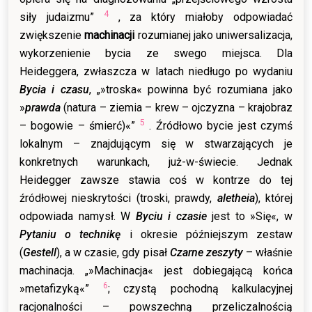
4
siły judaizmu”
, za który miałoby odpowiadać
zwiększenie
machinacji
rozumianej jako uniwersalizacja,
wykorzenienie bycia ze swego miejsca. Dla
Heideggera, zwłaszcza w latach niedługo po wydaniu
Bycia i czasu
, „»troska« powinna być rozumiana jako
»
prawda
(natura – ziemia – krew – ojczyzna – krajobraz
5
– bogowie – śmierć)«”
. Źródłowo bycie jest czymś
lokalnym – znajdującym się w stwarzających je
konkretnych warunkach, już-w-świecie. Jednak
Heidegger zawsze stawia coś w kontrze do tej
źródłowej nieskrytości (troski, prawdy,
aletheia
), której
odpowiada namysł. W
Byciu i czasie
jest to »Się«, w
Pytaniu o technikę
i okresie późniejszym zestaw
(
Gestell
), a w czasie, gdy pisał
Czarne zeszyty
– właśnie
machinacja. „»Machinacja« jest dobiegającą końca
6
»metafizyką«”
; czystą pochodną kalkulacyjnej
racjonalności – powszechną przeliczalnością