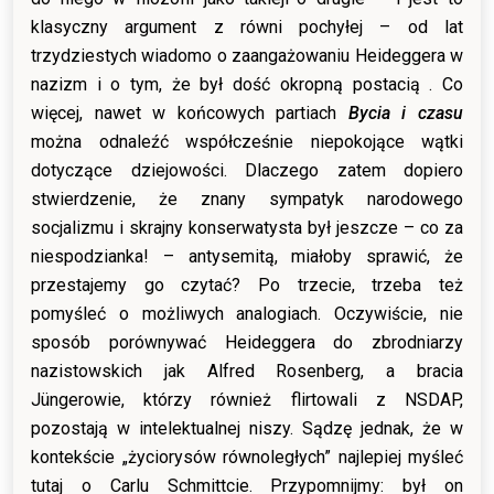
klasyczny argument z równi pochyłej – od lat
trzydziestych wiadomo o zaangażowaniu Heideggera w
nazizm i o tym, że był dość okropną postacią . Co
więcej, nawet w końcowych partiach
Bycia i czasu
można odnaleźć współcześnie niepokojące wątki
dotyczące dziejowości. Dlaczego zatem dopiero
stwierdzenie, że znany sympatyk narodowego
socjalizmu i skrajny konserwatysta był jeszcze – co za
niespodzianka! – antysemitą, miałoby sprawić, że
przestajemy go czytać? Po trzecie, trzeba też
pomyśleć o możliwych analogiach. Oczywiście, nie
sposób porównywać Heideggera do zbrodniarzy
nazistowskich jak Alfred Rosenberg, a bracia
Jüngerowie, którzy również flirtowali z NSDAP,
pozostają w intelektualnej niszy. Sądzę jednak, że w
kontekście „życiorysów równoległych” najlepiej myśleć
tutaj o Carlu Schmittcie. Przypomnijmy: był on