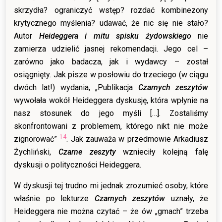
skrzydła? ograniczyć wstęp? rozdać kombinezony
krytycznego myślenia? udawać, że nic się nie stało?
Autor
Heideggera i mitu spisku żydowskiego
nie
zamierza udzielić jasnej rekomendacji. Jego cel –
zarówno jako badacza, jak i wydawcy – został
osiągnięty. Jak pisze w posłowiu do trzeciego (w ciągu
dwóch lat!) wydania, „Publikacja
Czarnych zeszytów
wywołała wokół Heideggera dyskusję, która wpłynie na
nasz stosunek do jego myśli […]. Zostaliśmy
skonfrontowani z problemem, którego nikt nie może
14
zignorować”
. Jak zauważa w przedmowie Arkadiusz
Żychliński,
Czarne zeszyty
wznieciły kolejną falę
dyskusji o polityczności Heideggera.
W dyskusji tej trudno mi jednak zrozumieć osoby, które
właśnie po lekturze
Czarnych zeszytów
uznały, że
Heideggera nie można czytać – że ów „gmach” trzeba