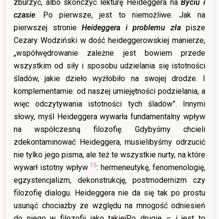
zburzyć, albo skończyć lekturę Heideggera na
Byciu i
czasie
. Po pierwsze, jest to niemożliwe. Jak na
pierwszej stronie
Heideggera i problemu zła
pisze
Cezary Wodziński w dość heideggerowskiej manierze,
„współwędrowanie zależne jest bowiem przede
wszystkim od siły i sposobu udzielania się istotności
śladów, jakie dzieło wyżłobiło na swojej drodze. I
komplementarnie: od naszej umiejętności podzielania, a
więc odczytywania istotności tych śladów”. Innymi
słowy, myśl Heideggera wywarła fundamentalny wpływ
na współczesną filozofię. Gdybyśmy chcieli
zdekontaminować Heideggera, musielibyśmy odrzucić
nie tylko jego pisma, ale też te wszystkie nurty, na które
15
wywarł istotny wpływ
: hermeneutykę, fenomenologię,
egzystencjalizm, dekonstrukcję, postmodernizm czy
filozofię dialogu. Heideggera nie da się tak po prostu
usunąć chociażby ze względu na mnogość odniesień
do niego w filozofii jako takiejPo drugie – i jest to