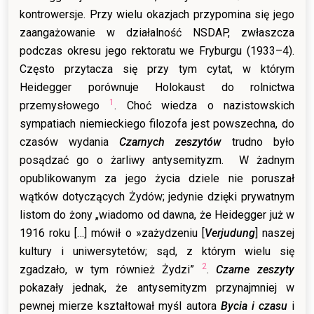
kontrowersje. Przy wielu okazjach przypomina się jego
zaangażowanie w działalność NSDAP, zwłaszcza
podczas okresu jego rektoratu we Fryburgu (1933–4).
Często przytacza się przy tym cytat, w którym
Heidegger porównuje Holokaust do rolnictwa
1
przemysłowego
. Choć wiedza o nazistowskich
sympatiach niemieckiego filozofa jest powszechna, do
czasów wydania
Czarnych zeszytów
trudno było
posądzać go o żarliwy antysemityzm. W żadnym
opublikowanym za jego życia dziele nie poruszał
wątków dotyczących Żydów; jedynie dzięki prywatnym
listom do żony „wiadomo od dawna, że Heidegger już w
1916 roku […] mówił o »zażydzeniu [
Verjudung
] naszej
kultury i uniwersytetów; sąd, z którym wielu się
2
zgadzało, w tym również Żydzi”
.
Czarne zeszyty
pokazały jednak, że antysemityzm przynajmniej w
pewnej mierze kształtował myśl autora
Bycia i czasu
i