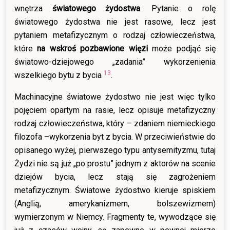
wnętrza
światowego żydostwa
. Pytanie o rolę
światowego żydostwa nie jest rasowe, lecz jest
pytaniem metafizycznym o rodzaj człowieczeństwa,
które
na wskroś pozbawione więzi
może podjąć się
światowo-dziejowego „zadania” wykorzenienia
13
wszelkiego bytu z bycia
.
Machinacyjne światowe żydostwo nie jest więc tylko
pojęciem opartym na rasie, lecz opisuje metafizyczny
rodzaj człowieczeństwa, który – zdaniem niemieckiego
filozofa –wykorzenia byt z bycia. W przeciwieństwie do
opisanego wyżej, pierwszego typu antysemityzmu, tutaj
Żydzi nie są już „po prostu” jednym z aktorów na scenie
dziejów bycia, lecz stają się zagrożeniem
metafizycznym. Światowe żydostwo kieruje spiskiem
(Anglią, amerykanizmem, bolszewizmem)
wymierzonym w Niemcy. Fragmenty te, wywodzące się