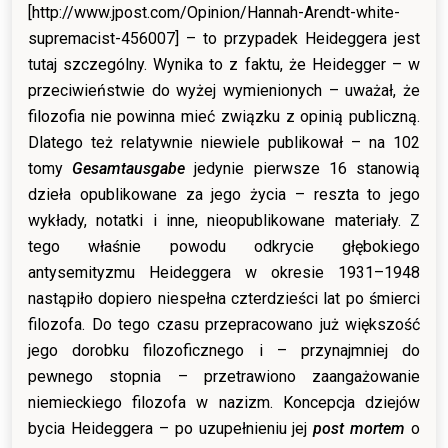
[http://www.jpost.com/Opinion/Hannah-Arendt-white-
supremacist-456007] – to przypadek Heideggera jest
tutaj szczególny. Wynika to z faktu, że Heidegger – w
przeciwieństwie do wyżej wymienionych – uważał, że
filozofia nie powinna mieć związku z opinią publiczną.
Dlatego też relatywnie niewiele publikował – na 102
tomy
Gesamtausgabe
jedynie pierwsze 16 stanowią
dzieła opublikowane za jego życia – reszta to jego
wykłady, notatki i inne, nieopublikowane materiały. Z
tego właśnie powodu odkrycie głębokiego
antysemityzmu Heideggera w okresie 1931–1948
nastąpiło dopiero niespełna czterdzieści lat po śmierci
filozofa. Do tego czasu przepracowano już większość
jego dorobku filozoficznego i – przynajmniej do
pewnego stopnia – przetrawiono zaangażowanie
niemieckiego filozofa w nazizm. Koncepcja dziejów
bycia Heideggera – po uzupełnieniu jej
post mortem
o