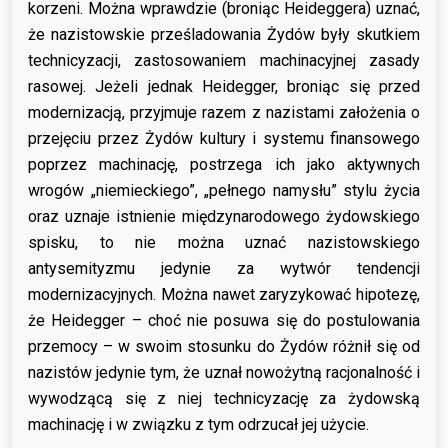
korzeni. Można wprawdzie (broniąc Heideggera) uznać,
że nazistowskie prześladowania Żydów były skutkiem
technicyzacji, zastosowaniem machinacyjnej zasady
rasowej. Jeżeli jednak Heidegger, broniąc się przed
modernizacją, przyjmuje razem z nazistami założenia o
przejęciu przez Żydów kultury i systemu finansowego
poprzez machinację, postrzega ich jako aktywnych
wrogów „niemieckiego”, „pełnego namysłu” stylu życia
oraz uznaje istnienie międzynarodowego żydowskiego
spisku, to nie można uznać nazistowskiego
antysemityzmu jedynie za wytwór tendencji
modernizacyjnych. Można nawet zaryzykować hipotezę,
że Heidegger – choć nie posuwa się do postulowania
przemocy – w swoim stosunku do Żydów różnił się od
nazistów jedynie tym, że uznał nowożytną racjonalność i
wywodzącą się z niej technicyzację za żydowską
machinację i w związku z tym odrzucał jej użycie.