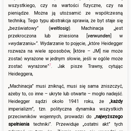
wszystkiego, czy na wartości fizyczne, czy na
pieniądze. Można ją utożsamić ze współczesną
techniką. Tego typu abstrakcja sprawia, że byt staje się
„bezświatowy” (
weltlosig
). Machinacja „jest
przekroczona lub zniesiona [
verwunden
] w
»wydarzaniu«”. Wydarzanie to pojęcie, „które Heidegger
rozważa na wiele sposobów, [które – JM] nie może
zostać wyrażone w jednym słowie, jeśli w ogóle może
7
zostać wyrażone”
. Jak pisze Trawny, cytując
Heideggera,
„Machinacja” musi zniknąć, musi się sama zniszczyć,
ażeby to, co inne – ukryte lub otwarte – mogło nadejść.
Heidegger sądzi około 1941 roku, że „
każdy
imperializm”, tzn. polityczna dynamika wszystkich
przeciwników wojennych, prowadzi do „
najwyższego
spełnienia
techniki”. Przewiduje „ostatni akt” tych