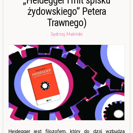
„Heidegger i mit spisku
żydowskiego” Petera
Trawnego)
Posted
Jędrzej Maliński
on
15/10/2017
07/04/2018
Heidegger jest filozofem, który do dziś wzbudza