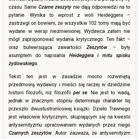
czasu. Same
Czarne zeszyty
nie dają odpowiedzi na to
pytanie. Wynika to wprost z woli Heideggera –
zastrzegł on bowiem, że wszystkie 102 tomy mają być
wydane w wersji niezmienionej. Wydawca zatem nie
mógł zaproponować wydania krytycznego. Ten fakt –
oraz bulwersująca zawartości
Zeszytów
– były
asumptem do napisania
Heideggera i mitu spisku
żydowskiego
.
Tekst ten jest w zasadzie mocno rozwiniętą
przedmową wydawcy i mieści się raczej w dziedzinie
historii filozofii, niż filozofii
per se
. Nie jest to wadą,
jednak w znacznym stopniu determinuje charakter tej
przeszło dwustustronicowej książki. Dzieło Trawnego
jest właściwie krytycznym, skupiającym się na kwestii
antysemityzmu opracowaniem wydanych przez niego
Czarnych zeszytów
. Autor zauważa, że antysemityzm