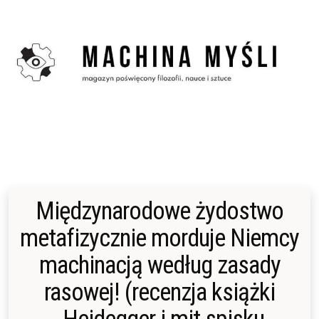
Skip
to
content
Międzynarodowe żydostwo
metafizycznie morduje Niemcy
machinacją według zasady
rasowej! (recenzja książki