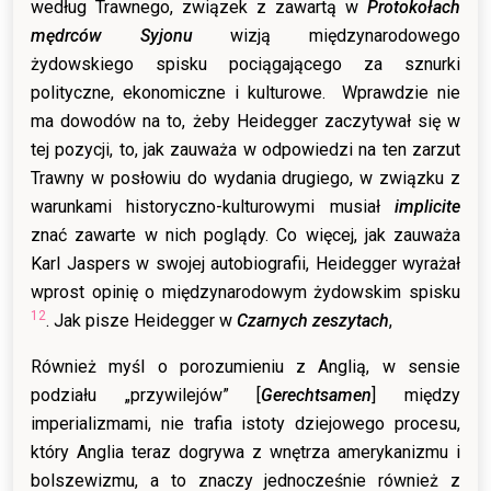
według Trawnego, związek z zawartą w
Protokołach
mędrców Syjonu
wizją międzynarodowego
żydowskiego spisku pociągającego za sznurki
polityczne, ekonomiczne i kulturowe. Wprawdzie nie
ma dowodów na to, żeby Heidegger zaczytywał się w
tej pozycji, to, jak zauważa w odpowiedzi na ten zarzut
Trawny w posłowiu do wydania drugiego, w związku z
warunkami historyczno-kulturowymi musiał
implicite
znać zawarte w nich poglądy. Co więcej, jak zauważa
Karl Jaspers w swojej autobiografii, Heidegger wyrażał
wprost opinię o międzynarodowym żydowskim spisku
12
. Jak pisze Heidegger w
Czarnych zeszytach
,
Również myśl o porozumieniu z Anglią, w sensie
podziału „przywilejów” [
Gerechtsamen
] między
imperializmami, nie trafia istoty dziejowego procesu,
który Anglia teraz dogrywa z wnętrza amerykanizmu i
bolszewizmu, a to znaczy jednocześnie również z