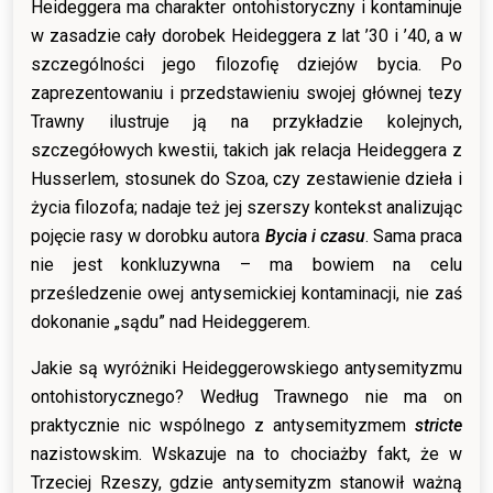
Heideggera ma charakter ontohistoryczny i kontaminuje
w zasadzie cały dorobek Heideggera z lat ’30 i ’40, a w
szczególności jego filozofię dziejów bycia. Po
zaprezentowaniu i przedstawieniu swojej głównej tezy
Trawny ilustruje ją na przykładzie kolejnych,
szczegółowych kwestii, takich jak relacja Heideggera z
Husserlem, stosunek do Szoa, czy zestawienie dzieła i
życia filozofa; nadaje też jej szerszy kontekst analizując
pojęcie rasy w dorobku autora
Bycia i czasu
. Sama praca
nie jest konkluzywna – ma bowiem na celu
prześledzenie owej antysemickiej kontaminacji, nie zaś
dokonanie „sądu” nad Heideggerem.
Jakie są wyróżniki Heideggerowskiego antysemityzmu
ontohistorycznego? Według Trawnego nie ma on
praktycznie nic wspólnego z antysemityzmem
stricte
nazistowskim. Wskazuje na to chociażby fakt, że w
Trzeciej Rzeszy, gdzie antysemityzm stanowił ważną