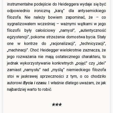
instrumentalne podejście do Heideggera wydaje się być
odpowiednio ironiczną „karą” dla antysemickiego
filozofa. Nie należy bowiem zapominać, że – co
sygnalizowałem wcześniej – ważnymi wątkami w jego
filozofii były całościowy „namysł”, „autentyczność
egzystencji”, pokorne strzeżenie domostwa bycia. Stały
one w kontrze do „racjonalizacji”, „technicyzacji”,
„machinacji”. Choć Heidegger wielokrotnie zaznacza, że
jego rozważania nie mają ostatecznego charakteru, to
jednak wykorzystywanie konkretnych „pojęć” czy „idei”
zamiast „namysłu” nad „myślą” niemieckiego filozofa
stoi w jaskrawej sprzeczności z tym, o co chodziło
autorowi
Bycia i czasu
. I właśnie dlatego uważam, że jak
najbardziej warto to robić.
***