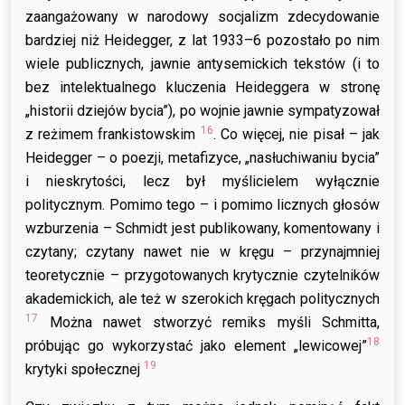
zaangażowany w narodowy socjalizm zdecydowanie
bardziej niż Heidegger, z lat 1933–6 pozostało po nim
wiele publicznych, jawnie antysemickich tekstów (i to
bez intelektualnego kluczenia Heideggera w stronę
„historii dziejów bycia”), po wojnie jawnie sympatyzował
16
z reżimem frankistowskim
. Co więcej, nie pisał – jak
Heidegger – o poezji, metafizyce, „nasłuchiwaniu bycia”
i nieskrytości, lecz był myślicielem wyłącznie
politycznym. Pomimo tego – i pomimo licznych głosów
wzburzenia – Schmidt jest publikowany, komentowany i
czytany; czytany nawet nie w kręgu – przynajmniej
teoretycznie – przygotowanych krytycznie czytelników
akademickich, ale też w szerokich kręgach politycznych
17
Można nawet stworzyć remiks myśli Schmitta,
18
próbując go wykorzystać jako element „lewicowej”
19
krytyki społecznej