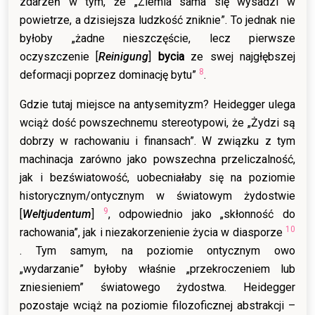
zdarzeń w tym, że „Ziemia sama się wysadzi w
powietrze, a dzisiejsza ludzkość zniknie”. To jednak nie
byłoby „żadne nieszczęście, lecz pierwsze
oczyszczenie [
Reinigung
]
bycia
ze swej najgłębszej
8
deformacji poprzez dominację bytu”
.
Gdzie tutaj miejsce na antysemityzm? Heidegger ulega
wciąż dość powszechnemu stereotypowi, że „Żydzi są
dobrzy w rachowaniu i finansach”. W związku z tym
machinacja zarówno jako powszechna przeliczalność,
jak i bezświatowość, uobecniałaby się na poziomie
historycznym/ontycznym w światowym żydostwie
9
[
Weltjudentum
]
, odpowiednio jako „skłonność do
10
rachowania”, jak i niezakorzenienie życia w diasporze
. Tym samym, na poziomie ontycznym owo
„wydarzanie” byłoby właśnie „przekroczeniem lub
zniesieniem” światowego żydostwa. Heidegger
pozostaje wciąż na poziomie filozoficznej abstrakcji –