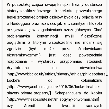
W pozostałej części swojej książki Trawny dostarcza
historycznofilozoficznego kontekstu pozwalającego
lepiej zrozumieć projekt dziejów bycia czy pojęcia rasy
u Heideggera oraz rozważa, jak antysemityzm filozofa
przejawia się w zagadnieniach szczegółowych. Choć
problematyka kontaminacji myśli filozoficznej
poglądami, z którymi współcześnie nie można się
zgodzić (być może poza środowiskami
ekstremistycznymi), jest dość powszechnie
rozpoznana – wystarczy przypomnieć stosunek
Arystotelesa do niewolnictwa
[http://www.bbc.co.uk/ethics/slavery/ethics/philosophers_1
Locke’a do kolonializmu
[https://www.jacobinmag.com/2015/06/locke-treatise-
slavery-private-property/], Schopenhauera do kobiet
[http://www.theabsolute.net/misogyny/onwomen.html]
czy Arendt do kwestii rasowych