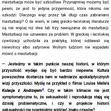
masturbacja może być szkodliwa. Przynajmniej możemy być
pewni, że jest to jedyna przyjemność, która nikomu nie
szkodzi. Dlaczego więc przez tak długi czas zabraniano
masturbacji? O ile wiem, w całej grecko-łacińskiej literaturze
są nie więcej niż dwa lub trzy nawiązania do masturbacji.
Masturbacji nie uznawano za problem. W greckiej i łacińskiej
cywilizacji uchodziła za praktykę, której oddawali się
niewolnicy albo satyrowie. Wolnym ludziom nie wypadało
mówić o masturbacji.
— Jesteśmy w takim punkcie naszej historii, w którym
przyszłość wydaje się być bardzo niepewna. Kultura
powszechna dostarcza nam w nadmiarze apokaliptycznych
wizji przyszłości. Myślę na przykład o filmie Louisa Malle’a
4
Kolacja z Andrzejem
. Czy w takim klimacie nie jest
symptomatyczne to, że seksualność i reprodukcja stają się
dzisiaj problematyczne, i czy w projekcie historii
seksualności nie powinniśmy widzieć znaku czasów?