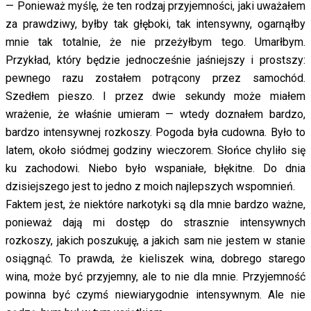
— Ponieważ myślę, że ten rodzaj przyjemności, jaki uważałem
za prawdziwy, byłby tak głęboki, tak intensywny, ogarnąłby
mnie tak totalnie, że nie przeżyłbym tego. Umarłbym.
Przykład, który będzie jednocześnie jaśniejszy i prostszy:
pewnego razu zostałem potrącony przez samochód.
Szedłem pieszo. I przez dwie sekundy może miałem
wrażenie, że właśnie umieram — wtedy doznałem bardzo,
bardzo intensywnej rozkoszy. Pogoda była cudowna. Było to
latem, około siódmej godziny wieczorem. Słońce chyliło się
ku zachodowi. Niebo było wspaniałe, błękitne. Do dnia
dzisiejszego jest to jedno z moich najlepszych wspomnień.
Faktem jest, że niektóre narkotyki są dla mnie bardzo ważne,
ponieważ dają mi dostęp do strasznie intensywnych
rozkoszy, jakich poszukuję, a jakich sam nie jestem w stanie
osiągnąć. To prawda, że kieliszek wina, dobrego starego
wina, może być przyjemny, ale to nie dla mnie. Przyjemność
powinna być czymś niewiarygodnie intensywnym. Ale nie