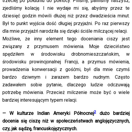
trzeciej po południu do północy. Piliśmy, paliliśmy haszysz,
zjedliśmy kolację. I nie wydaje mi się, abyśmy przez te
dziesięć godzin mówili dłużej niż przez dwadzieścia minut.
Był to punkt wyjścia dość długiej przyjaźni. Po raz pierwszy
dla mnie przyjaźń narodziła się dzięki ściśle milczącej relacji.
Możliwe, że inny element tego doceniania ciszy jest
związany z przymusem mówienia. Moje dzieciństwo
spędziłem w środowisku drobnomieszczańskim, w
środowisku prowincjonalnej Francji, a przymus mówienia,
prowadzenia konwersacji z gośćmi, był dla mnie czymś
bardzo dziwnym i zarazem bardzo nudnym. Często
zadawałem sobie pytanie, dlaczego ludzie odczuwają
potrzebę mówienia. Przecież milczenie może być o wiele
bardziej interesującym typem relacji.
2
— W kulturze Indian Ameryki Północnej
dużo bardziej
docenia się ciszę niż w społeczeństwach anglojęzycznych,
czy, jak sądzę, francuskojęzycznych.