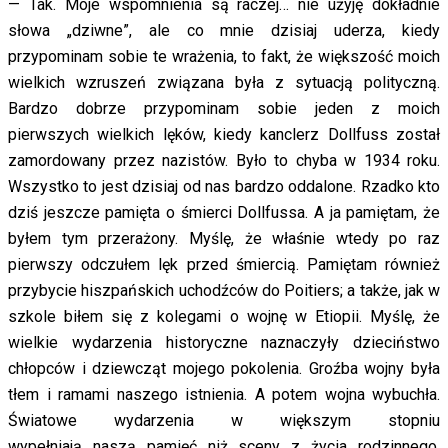
— Tak. Moje wspomnienia są raczej… nie użyję dokładnie
słowa „dziwne”, ale co mnie dzisiaj uderza, kiedy
przypominam sobie te wrażenia, to fakt, że większość moich
wielkich wzruszeń związana była z sytuacją polityczną.
Bardzo dobrze przypominam sobie jeden z moich
pierwszych wielkich lęków, kiedy kanclerz Dollfuss został
zamordowany przez nazistów. Było to chyba w 1934 roku.
Wszystko to jest dzisiaj od nas bardzo oddalone. Rzadko kto
dziś jeszcze pamięta o śmierci Dollfussa. A ja pamiętam, że
byłem tym przerażony. Myślę, że właśnie wtedy po raz
pierwszy odczułem lęk przed śmiercią. Pamiętam również
przybycie hiszpańskich uchodźców do Poitiers; a także, jak w
szkole biłem się z kolegami o wojnę w Etiopii. Myślę, że
wielkie wydarzenia historyczne naznaczyły dzieciństwo
chłopców i dziewcząt mojego pokolenia. Groźba wojny była
tłem i ramami naszego istnienia. A potem wojna wybuchła.
Światowe wydarzenia w większym stopniu
wypełniają naszą pamięć niż sceny z życia rodzinnego.