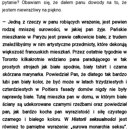
pytanie? Obawiam się, że dałem panu dowody na to, że
jestem niewrażliwy na piękno.
— Jedną z rzeczy w panu robiących wrażenie, jest pewien
rodzaj mniszej surowości, w jakiej pan żyje. Pańskie
mieszkanie w Paryżu jest prawie całkowicie białe; z trudem
znaleźlibyśmy w nim artystyczne przedmioty, które dekorują
większość francuskich mieszkań. Przez ostatnie tygodnie w
Toronto kilkakrotnie widziano pana paradującego w tak
prostych strojach jak białe spodnie, biały tshirt i czarna
skórzana marynarka. Powiedział Pan, że dlatego tak bardzo
lubi pan biały kolor, że być może w latach trzydziestych i
czterdziestych w Poitiers fasady domów nigdy nie były
naprawdę białe. Tutaj mieszka pan w domu, w którym białe
ściany są udekorowane czarnymi rzeźbami oraz powiedział
pan, jak bardzo kocha pan wyrazistość i siłę czystego
czarnego i białego koloru. W
Historii seksualności
jest
również to pamiętne wyrażenie: „surowa monarchia seksu”.