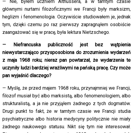
— Nie, byłem uczniem Althussera, a w tamtym czasie
głównymi nurtami filozoficznymi we Francji były marksizm,
heglizm i fenomenologia. Oczywiście studiowałem je, jednak
tym, dzięki czemu po raz pierwszy zapragnąłem osobiście
zaangażować się w pracę, była lektura Nietzschego.
— Niefrancuska publiczność jest bez wątpienia
niewystarczająco przysposobiona do zrozumienia wydarzeń
z maja 1968 roku; nieraz pan powtarzał, że wydarzenia te
uczyniły ludzi bardziej wrażliwymi na pańską pracę. Czy może
pan wyjaśnić dlaczego?
— Myślę, że przed majem 1968 roku, przynajmniej we Francji,
filozof musiał być albo marksistą, albo fenomenologiem, albo
strukturalistą, a ja nie przyjąłem żadnego z tych dogmatów.
Drugi punkt to fakt, że w tamtym czasie we Francji studia
psychiatryczne albo historia medycyny politycznie nie miały
żadnego naukowego statusu. Nikt się tym nie interesował.