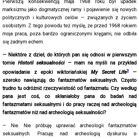
Pierwszą konsekwencją maja 1968 roku był upadek
marksizmu jako dogmatycznej ramy i pojawienie się nowych
politycznych i kulturowych celów — związanych z życiem
osobistym. Z tego powodu też myślę, że przed 1968 rokiem
moja praca, poza bardzo ograniczonymi kręgami, nie odbiła
się żadnym echem.
— Niektóre z dzieł, do których pan się odnosi w pierwszym
tomie
Historii seksualności
— mam na myśli na przykład
3
opowiadanie z epoki wiktoriańskiej
My Secret Life
—
szeroko nawiązują do fantazmatów seksualnych. Często
trudno tu odróżnić rzeczywistość od fantazmatu. Czy według
pana jest coś, co skłaniałoby pana do badań nad
fantazmatami seksualnymi i do pracy raczej nad archeologią
fantazmatów niż nad archeologią seksualności?
— Nie. Nie próbuję uprawiać archeologii fantazmatów
seksualnych. Pracuję nad archeologią dyskursu o