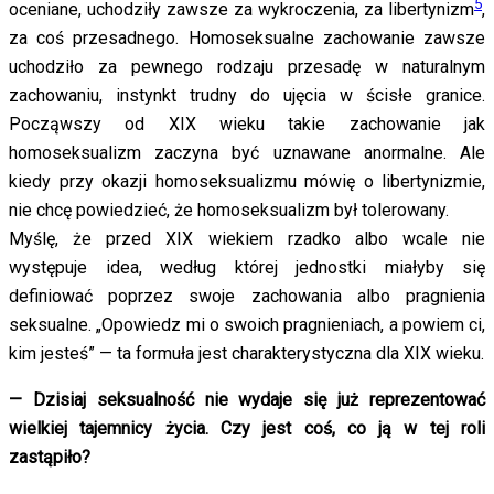
5
oceniane, uchodziły zawsze za wykroczenia, za libertynizm
,
za coś przesadnego. Homoseksualne zachowanie zawsze
uchodziło za pewnego rodzaju przesadę w naturalnym
zachowaniu, instynkt trudny do ujęcia w ścisłe granice.
Począwszy od XIX wieku takie zachowanie jak
homoseksualizm zaczyna być uznawane anormalne. Ale
kiedy przy okazji homoseksualizmu mówię o libertynizmie,
nie chcę powiedzieć, że homoseksualizm był tolerowany.
Myślę, że przed XIX wiekiem rzadko albo wcale nie
występuje idea, według której jednostki miałyby się
definiować poprzez swoje zachowania albo pragnienia
seksualne. „Opowiedz mi o swoich pragnieniach, a powiem ci,
kim jesteś” — ta formuła jest charakterystyczna dla XIX wieku.
— Dzisiaj seksualność nie wydaje się już reprezentować
wielkiej tajemnicy życia. Czy jest coś, co ją w tej roli
zastąpiło?