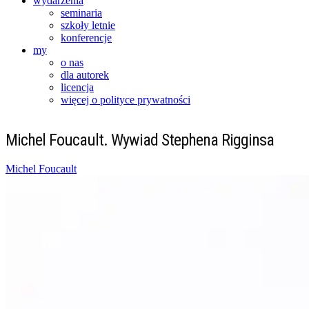
wydarzenia
seminaria
szkoły letnie
konferencje
my
o nas
dla autorek
licencja
więcej o polityce prywatności
Michel Foucault. Wywiad Stephena Rigginsa
Posted
Michel Foucault
on
14/05/2018
30/11/2021