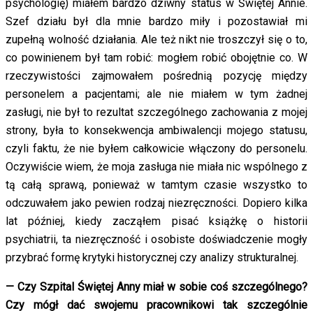
psychologię) miałem bardzo dziwny status w Świętej Annie.
Szef działu był dla mnie bardzo miły i pozostawiał mi
zupełną wolność działania. Ale też nikt nie troszczył się o to,
co powinienem był tam robić: mogłem robić obojętnie co. W
rzeczywistości zajmowałem pośrednią pozycję między
personelem a pacjentami; ale nie miałem w tym żadnej
zasługi, nie był to rezultat szczególnego zachowania z mojej
strony, była to konsekwencja ambiwalencji mojego statusu,
czyli faktu, że nie byłem całkowicie włączony do personelu.
Oczywiście wiem, że moja zasługa nie miała nic wspólnego z
tą całą sprawą, ponieważ w tamtym czasie wszystko to
odczuwałem jako pewien rodzaj niezręczności. Dopiero kilka
lat później, kiedy zacząłem pisać książkę o historii
psychiatrii, ta niezręczność i osobiste doświadczenie mogły
przybrać formę krytyki historycznej czy analizy strukturalnej.
— Czy Szpital Świętej Anny miał w sobie coś szczególnego?
Czy mógł dać swojemu pracownikowi tak szczególnie