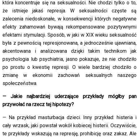
która koncentruje się na seksualności. Nie chodzi tylko o to,
że istnieje jakaś represja. W seksualności częste są
zalecenia niedoskonałe, w konsekwencji których negatywne
efekty zahamowań bywają rekompensowane pozytywnymi
efektami stymulacji. Sposób, w jaki w XIX wieku seksualność
była z pewnością represjonowana, a jednocześnie ujawniana,
akcentowana i analizowana dzięki takim technikom jak
psychologia lub psychiatria, jasno pokazuje, że nie chodziło
po prostu o kwestię represji. O wiele bardziej chodziło o
zmianę w ekonomii zachowań seksualnych naszego
społeczeństwa.
— Jakie najbardziej uderzające przykłady mógłby pan
przywołać na rzecz tej hipotezy?
— Na przykład masturbacja dzieci. Inny przykład: histeria i
cały wrzask, jaki powstał wokół kobiecej histerii. Oczywiście,
te przykłady wskazują na represję, prohibicję oraz zakaz. Ale