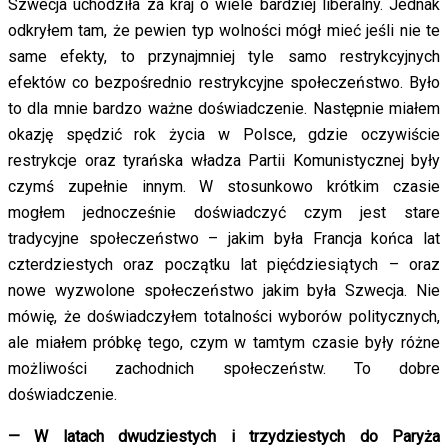
Szwecja uchodziła za kraj o wiele bardziej liberalny. Jednak
odkryłem tam, że pewien typ wolności mógł mieć jeśli nie te
same efekty, to przynajmniej tyle samo restrykcyjnych
efektów co bezpośrednio restrykcyjne społeczeństwo. Było
to dla mnie bardzo ważne doświadczenie. Następnie miałem
okazję spędzić rok życia w Polsce, gdzie oczywiście
restrykcje oraz tyrańska władza Partii Komunistycznej były
czymś zupełnie innym. W stosunkowo krótkim czasie
mogłem jednocześnie doświadczyć czym jest stare
tradycyjne społeczeństwo – jakim była Francja końca lat
czterdziestych oraz początku lat pięćdziesiątych – oraz
nowe wyzwolone społeczeństwo jakim była Szwecja. Nie
mówię, że doświadczyłem totalności wyborów politycznych,
ale miałem próbkę tego, czym w tamtym czasie były różne
możliwości zachodnich społeczeństw. To dobre
doświadczenie.
— W latach dwudziestych i trzydziestych do Paryża