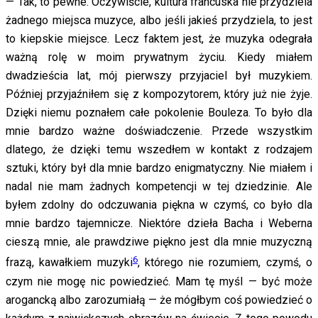
— Tak, to pewne. Oczywiście, kultura francuska nie przydziela
żadnego miejsca muzyce, albo jeśli jakieś przydziela, to jest
to kiepskie miejsce. Lecz faktem jest, że muzyka odegrała
ważną rolę w moim prywatnym życiu. Kiedy miałem
dwadzieścia lat, mój pierwszy przyjaciel był muzykiem.
Później przyjaźniłem się z kompozytorem, który już nie żyje.
Dzięki niemu poznałem całe pokolenie Bouleza. To było dla
mnie bardzo ważne doświadczenie. Przede wszystkim
dlatego, że dzięki temu wszedłem w kontakt z rodzajem
sztuki, który był dla mnie bardzo enigmatyczny. Nie miałem i
nadal nie mam żadnych kompetencji w tej dziedzinie. Ale
byłem zdolny do odczuwania piękna w czymś, co było dla
mnie bardzo tajemnicze. Niektóre dzieła Bacha i Weberna
cieszą mnie, ale prawdziwe piękno jest dla mnie muzyczną
6
frazą, kawałkiem muzyki
, którego nie rozumiem, czymś, o
czym nie mogę nic powiedzieć. Mam tę myśl — być może
arogancką albo zarozumiałą — że mógłbym coś powiedzieć o