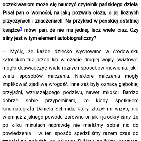
oczekiwaniom może się nauczyć czytelnik pańskiego dzieła.
Pisał pan o wolności, na jaką pozwala cisza, o jej licznych
przyczynach i znaczeniach. Na przykład w pańskiej ostatniej
1
książce
mówi pan, że nie ma jednej, lecz wiele cisz. Czy
silny jest w tym element autobiograficzny?
— Myślę, że każde dziecko wychowane w środowisku
katolickim tuż przed lub w czasie drugiej wojny światowej
mogło doświadczyć wielu różnych sposobów mówienia, jak i
wielu sposobów milczenia. Niektóre milczenia mogły
implikować zjadliwą wrogość; inne zaś były oznaką głębokiej
przyjaźni, wzruszającego podziwu, nawet miłości. Bardzo
dobrze sobie przypominam, że kiedy spotkałem
kinematografa Daniela Schmida, który złożył mi wizytę nie
wiem już z jakiego powodu, zarówno on jak i ja odkryliśmy, że
po kilku minutach naprawdę nie mieliśmy sobie nic do
powiedzenia. I w ten sposób spędziliśmy razem czas od