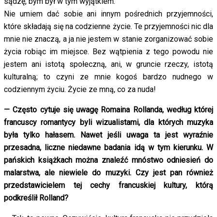
sądzę, bym był w tym wyjątkiem.
Nie umiem dać sobie ani innym pośrednich przyjemności,
które składają się na codzienne życie. Te przyjemności nic dla
mnie nie znaczą, a ja nie jestem w stanie zorganizować sobie
życia robiąc im miejsce. Bez wątpienia z tego powodu nie
jestem ani istotą społeczną, ani, w gruncie rzeczy, istotą
kulturalną; to czyni ze mnie kogoś bardzo nudnego w
codziennym życiu. Życie ze mną, co za nuda!
— Często cytuje się uwagę Romaina Rollanda, według której
francuscy romantycy byli wizualistami, dla których muzyka
była tylko hałasem. Nawet jeśli uwaga ta jest wyraźnie
przesadna, liczne niedawne badania idą w tym kierunku. W
pańskich książkach można znaleźć mnóstwo odniesień do
malarstwa, ale niewiele do muzyki. Czy jest pan również
przedstawicielem tej cechy francuskiej kultury, którą
podkreślił Rolland?