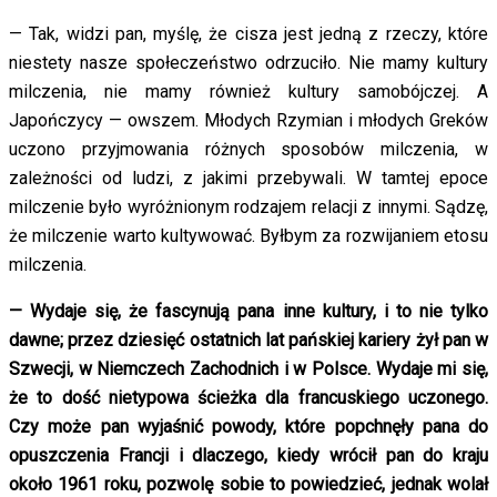
— Tak, widzi pan, myślę, że cisza jest jedną z rzeczy, które
niestety nasze społeczeństwo odrzuciło. Nie mamy kultury
milczenia, nie mamy również kultury samobójczej. A
Japończycy — owszem. Młodych Rzymian i młodych Greków
uczono przyjmowania różnych sposobów milczenia, w
zależności od ludzi, z jakimi przebywali. W tamtej epoce
milczenie było wyróżnionym rodzajem relacji z innymi. Sądzę,
że milczenie warto kultywować. Byłbym za rozwijaniem etosu
milczenia.
— Wydaje się, że fascynują pana inne kultury, i to nie tylko
dawne; przez dziesięć ostatnich lat pańskiej kariery żył pan w
Szwecji, w Niemczech Zachodnich i w Polsce. Wydaje mi się,
że to dość nietypowa ścieżka dla francuskiego uczonego.
Czy może pan wyjaśnić powody, które popchnęły pana do
opuszczenia Francji i dlaczego, kiedy wrócił pan do kraju
około 1961 roku, pozwolę sobie to powiedzieć, jednak wolał