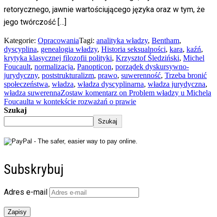
retorycznego, jawnie wartościującego języka oraz w tym, że
jego twórczość […]
Kategorie:
Opracowania
Tagi:
analityka władzy
,
Bentham
,
dyscyplina
,
genealogia władzy
,
Historia seksualności
,
kara
,
kaźń
,
krytyka klasycznej filozofii polityki
,
Krzysztof Śledziński
,
Michel
Foucault
,
normalizacja
,
Panopticon
,
porządek dyskursywno-
jurydyczny
,
poststrukturalizm
,
prawo
,
suwerenność
,
Trzeba bronić
społeczeństwa
,
władza
,
władza dyscyplinarna
,
władza jurydyczna
,
władza suwerenna
Zostaw komentarz
on Problem władzy u Michela
Foucaulta w kontekście rozważań o prawie
Szukaj
Szukaj
Subskrybuj
Adres e-mail
Zapisy