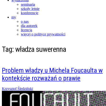
wydarzenia
seminaria
szkoły letnie
konferencje
my
o nas
dla autorek
licencja
więcej o polityce prywatności
Tag:
władza suwerenna
Problem władzy u Michela Foucaulta w
kontekście rozważań o prawie
Posted
Krzysztof Śledziński
on
10/10/2015
13/11/2021