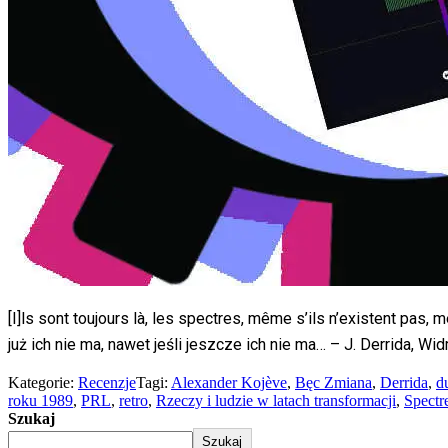
[I]ls sont toujours là, les spectres, même s’ils n’existent pas,
już ich nie ma, nawet jeśli jeszcze ich nie ma… – J. Derrida,
Kategorie:
Recenzje
Tagi:
Alexander Kojève
,
Bęc Zmiana
,
Derrida
,
d
roku 1989
,
PRL
,
retro
,
Rzeczy i ludzie w latach transformacji
,
Spectr
Szukaj
Szukaj