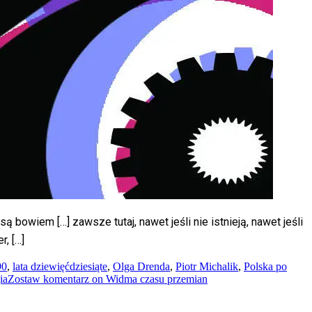
ą bowiem […] zawsze tutaj, nawet jeśli nie istnieją, nawet jeśli
, […]
90
,
lata dziewięćdziesiąte
,
Olga Drenda
,
Piotr Michalik
,
Polska po
ia
Zostaw komentarz
on Widma czasu przemian