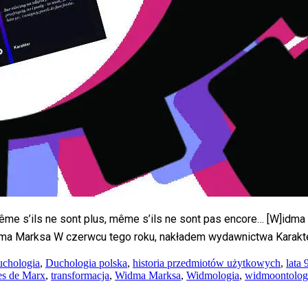
 même s’ils ne sont plus, même s’ils ne sont pas encore… [W]idma s
 Widma Marksa W czerwcu tego roku, nakładem wydawnictwa Karakter
uchologia
,
Duchologia polska
,
historia przedmiotów użytkowych
,
lata 
es de Marx
,
transformacja
,
Widma Marksa
,
Widmologia
,
widmoontolog