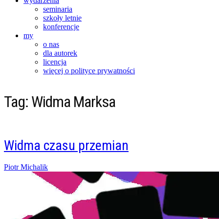
wydarzenia
seminaria
szkoły letnie
konferencje
my
o nas
dla autorek
licencja
więcej o polityce prywatności
Tag:
Widma Marksa
Widma czasu przemian
Posted
Piotr Michalik
on
24/09/2016
21/05/2017