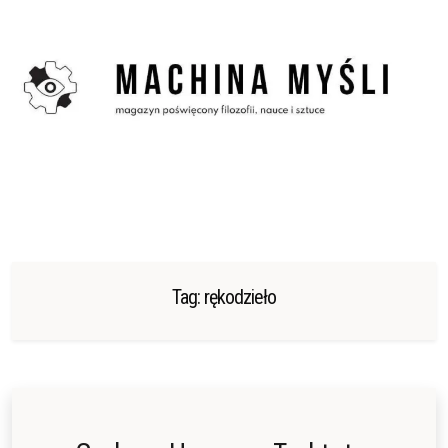
Skip
to
content
Tag:
rękodzieło