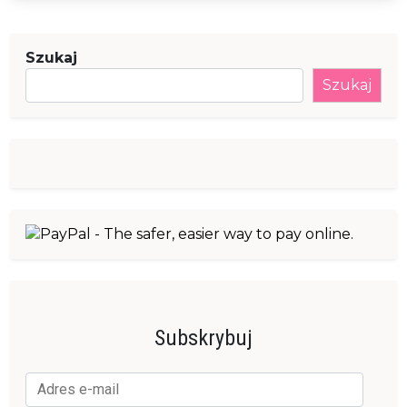
przedmiotach”
–
recenzja
Szukaj
Szukaj
Subskrybuj
Adres
e-