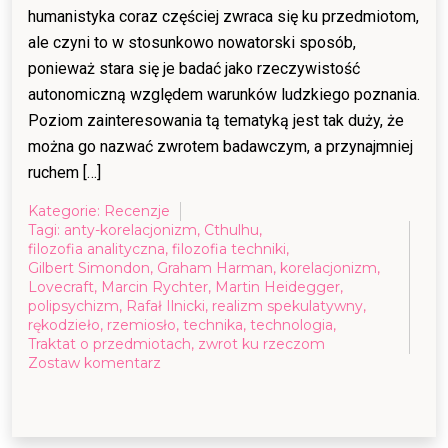
humanistyka coraz częściej zwraca się ku przedmiotom,
ale czyni to w stosunkowo nowatorski sposób,
ponieważ stara się je badać jako rzeczywistość
autonomiczną względem warunków ludzkiego poznania.
Poziom zainteresowania tą tematyką jest tak duży, że
można go nazwać zwrotem badawczym, a przynajmniej
ruchem […]
Kategorie:
Recenzje
Tagi:
anty-korelacjonizm
,
Cthulhu
,
filozofia analityczna
,
filozofia techniki
,
Gilbert Simondon
,
Graham Harman
,
korelacjonizm
,
Lovecraft
,
Marcin Rychter
,
Martin Heidegger
,
polipsychizm
,
Rafał Ilnicki
,
realizm spekulatywny
,
rękodzieło
,
rzemiosło
,
technika
,
technologia
,
Traktat o przedmiotach
,
zwrot ku rzeczom
on
Zostaw komentarz
Graham
Harman
„Traktat
o