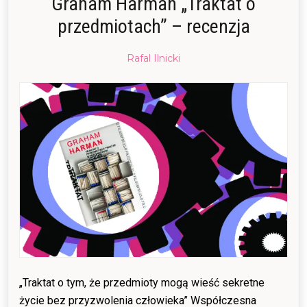
Graham Harman „Traktat o
przedmiotach” – recenzja
Posted
Rafal Ilnicki
on
13/06/2015
10/02/2016
„Traktat o tym, że przedmioty mogą wieść sekretne
życie bez przyzwolenia człowieka” Współczesna