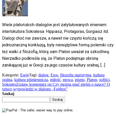
Wiele platońskich dialogów jest zatytułowanych imieniem
interlokutora Sokratesa: Hippiasz, Protagoras, Gorgiasz itd.
Dialogi choć nie zawsze, a nawet nie często kończą się
jednoznaczną konkluzją, były niewątpliwe formą polemiki czy
też walki z filozofią, którą sam Platon uważał za szkodliwą.
Nierzadko podkreśla się, że Platon podejmuje obronę
zanikającej już w Grecji za jego czasów kultury oralnej, […]
Kategorie:
Eseje
Tagi:
dialog
,
Eros
,
filozofia starożytna
,
kultura
oralna
,
kultura piśmiennicza
,
miłość
,
mowa
,
pismo
,
Platon
,
sofiści
,
Sokrates
Zostaw komentarz
on Czy można snuć pieśni o nauce? O
sztuce wypowiedzi w dialogu „Fajdros”
Szukaj
Szukaj