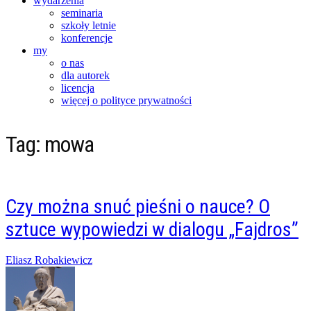
wydarzenia
seminaria
szkoły letnie
konferencje
my
o nas
dla autorek
licencja
więcej o polityce prywatności
Tag:
mowa
Czy można snuć pieśni o nauce? O
sztuce wypowiedzi w dialogu „Fajdros”
Posted
Eliasz Robakiewicz
on
01/08/2014
20/02/2016