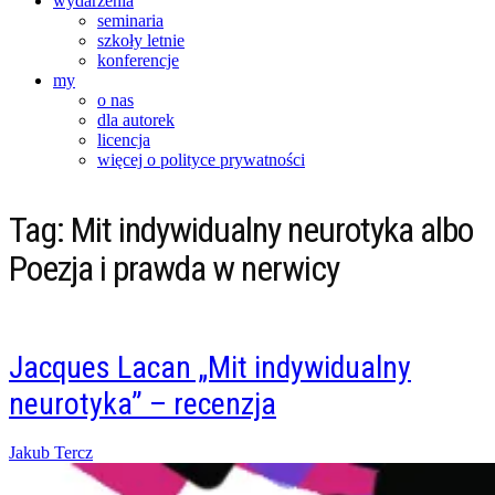
wydarzenia
seminaria
szkoły letnie
konferencje
my
o nas
dla autorek
licencja
więcej o polityce prywatności
Tag:
Mit indywidualny neurotyka albo
Poezja i prawda w nerwicy
Jacques Lacan „Mit indywidualny
neurotyka” – recenzja
Posted
Jakub Tercz
on
21/03/2015
16/02/2016