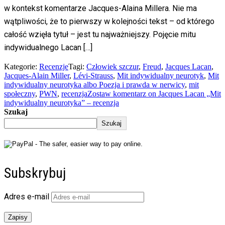
w kontekst komentarze Jacques-Alaina Millera. Nie ma
wątpliwości, że to pierwszy w kolejności tekst – od którego
całość wzięła tytuł – jest tu najważniejszy. Pojęcie mitu
indywidualnego Lacan […]
Kategorie:
Recenzje
Tagi:
Człowiek szczur
,
Freud
,
Jacques Lacan
,
Jacques-Alain Miller
,
Lévi-Strauss
,
Mit indywidualny neurotyk
,
Mit
indywidualny neurotyka albo Poezja i prawda w nerwicy
,
mit
społeczny
,
PWN
,
recenzja
Zostaw komentarz
on Jacques Lacan „Mit
indywidualny neurotyka” – recenzja
Szukaj
Szukaj
Subskrybuj
Adres e-mail
Zapisy