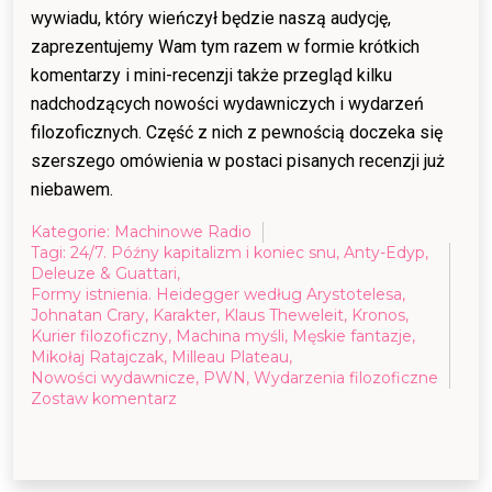
wywiadu, który wieńczył będzie naszą audycję,
zaprezentujemy Wam tym razem w formie krótkich
komentarzy i mini-recenzji także przegląd kilku
nadchodzących nowości wydawniczych i wydarzeń
filozoficznych. Część z nich z pewnością doczeka się
szerszego omówienia w postaci pisanych recenzji już
niebawem.
Kategorie:
Machinowe Radio
Tagi:
24/7. Późny kapitalizm i koniec snu
,
Anty-Edyp
,
Deleuze & Guattari
,
Formy istnienia. Heidegger według Arystotelesa
,
Johnatan Crary
,
Karakter
,
Klaus Theweleit
,
Kronos
,
Kurier filozoficzny
,
Machina myśli
,
Męskie fantazje
,
Mikołaj Ratajczak
,
Milleau Plateau
,
Nowości wydawnicze
,
PWN
,
Wydarzenia filozoficzne
on
Zostaw komentarz
Kurier
Filozoficzny
Machiny
Myśli,