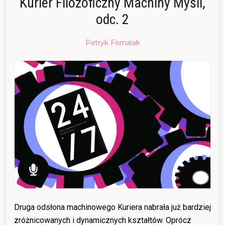
Kurier Filozoficzny Machiny Myśli,
odc. 2
Posted
Patryk Fornalak
on
01/09/2015
28/09/2016
Druga odsłona machinowego Kuriera nabrała już bardziej
zróżnicowanych i dynamicznych kształtów. Oprócz