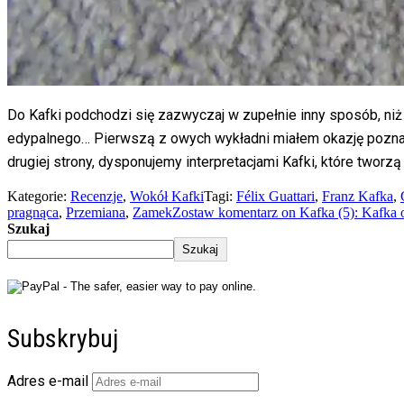
Do Kafki podchodzi się zazwyczaj w zupełnie inny sposób, ni
edypalnego… Pierwszą z owych wykładni miałem okazję poznać 
drugiej strony, dysponujemy interpretacjami Kafki, które tworzą 
Kategorie:
Recenzje
,
Wokół Kafki
Tagi:
Félix Guattari
,
Franz Kafka
,
pragnąca
,
Przemiana
,
Zamek
Zostaw komentarz
on Kafka (5): Kafka
Szukaj
Szukaj
Subskrybuj
Adres e-mail