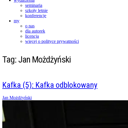
wydarzenia
seminaria
szkoły letnie
konferencje
my
o nas
dla autorek
licencja
więcej o polityce prywatności
Tag:
Jan Możdżyński
Kafka (5): Kafka odblokowany
Posted
Jan Możdżyński
on
10/12/2017
07/04/2018