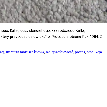
nego, Kafkę egzystencjalnego, kazirodczego Kafkę
który przytłacza człowieka”: z Procesu zrobiono Rok 1984. Z
zej
,
literatura mniejszościowa
,
mniejszościowość
,
proces
,
produkcja