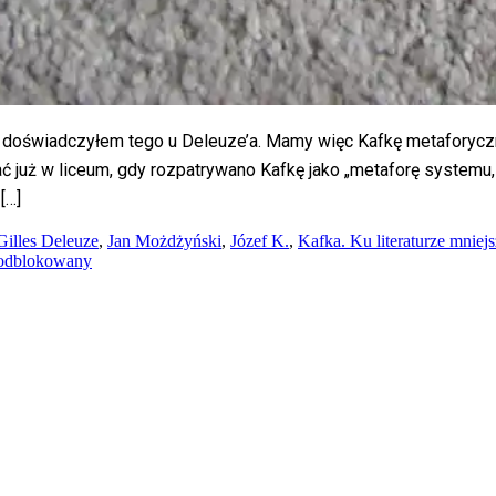
ż doświadczyłem tego u Deleuze’a. Mamy więc Kafkę metaforycz
już w liceum, gdy rozpatrywano Kafkę jako „metaforę systemu, 
[…]
Gilles Deleuze
,
Jan Możdżyński
,
Józef K.
,
Kafka. Ku literaturze mniejs
 odblokowany