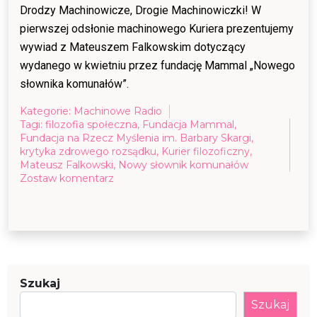
Drodzy Machinowicze, Drogie Machinowiczki! W
pierwszej odsłonie machinowego Kuriera prezentujemy
wywiad z Mateuszem Falkowskim dotyczący
wydanego w kwietniu przez fundację Mammal „Nowego
słownika komunałów”.
Kategorie:
Machinowe Radio
Tagi:
filozofia społeczna
,
Fundacja Mammal
,
Fundacja na Rzecz Myślenia im. Barbary Skargi
,
krytyka zdrowego rozsądku
,
Kurier filozoficzny
,
Mateusz Falkowski
,
Nowy słownik komunałów
on
Zostaw komentarz
Kurier
Filozoficzny
Machiny
Myśli,
odc.
1
Szukaj
Szukaj