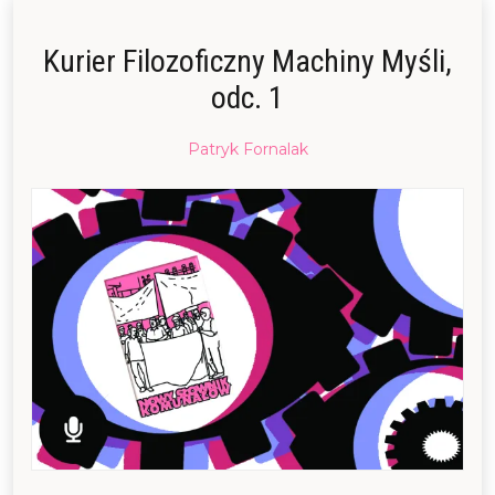
Kurier Filozoficzny Machiny Myśli,
odc. 1
Posted
Patryk Fornalak
on
28/07/2015
28/09/2016