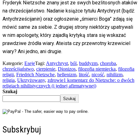
Fryderyk Nietzsche znany jest ze swych bezlitosnych ataków
na chrześcijaństwo. Nadanie książce tytułu Antychryst (bądź:
Antychrześcijanin) oraz ogłoszenie „śmierci Boga” zdają się
mówić same za siebie. Z drugiej strony niektórzy upatrywali
w nim apologety, który zajadłą krytyką stara się wskazać
prawdziwe źródła wiary. Ateista czy przewrotny krzewiciel
wiary? Ani jedno, ani drugie.
Kategorie:
Eseje
Tagi:
Antychryst
,
ból
,
buddyzm
,
choroba
,
chrześcijaństwo
,
cierpienie
,
Dionizos
,
filozofia niemiecka
,
filozofia
religii
,
Friedrich Nietzsche
,
hellenizm
,
litość
,
nicość
,
nihilizm
,
religia
,
Ukrzyżowany
,
zdrowie
1 komentarz
do Nietzsche: o dwóch
religiach nihilistycznych (i jednej afirmatywnej)
Szukaj
Szukaj
Subskrybuj