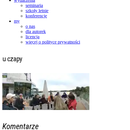
wydarzenia
seminaria
szkoły letnie
konferencje
my
o nas
dla autorek
licencja
więcej o polityce prywatności
u czapy
Komentarze