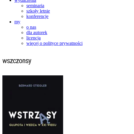
wydarzenia
seminaria
szkoły letnie
konferencje
my
o nas
dla autorek
licencja
więcej o polityce prywatności
wszczonsy