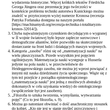
wydarzenia historyczne. Więcej krótkich tekstów Friedricha
Georga Jüngera oraz prezentację jego twórczości w
kontekście problemu techniki autorstwa Kunickiego można
znaleźć w przytoczonym wyżej numerze Kronosa (recenzja
Patryka Forlanaka dostępna na naszym portalu
[https://machinamysli.org/recenzja-technika-i-totalitaryzm-
kronos-32014/]).
Chyba najważniejszym czynnikiem decydującym o wygranej
w II wojnie światowej było lepsze zaplecze surowcowe i
demograficzne aliantów, które pozwoliło na skuteczniejsze
dostarczanie na front ludzi i działających maszyn wojennych.
Kategoria „zasobu” różni się od „matematyzacji nauki” na
wielu płaszczyznach. Przede wszystkim jest pojęciem
ogólniejszym. Matematyzacja nauki występuje u Husserla
jedynie na polu nauki i, w przeciwieństwie do
Heideggerowskiego zasobu, nie można jej wprost powiązać z
innymi niż nauka dziedzinami życia społecznego. Wiąże się z
tym też przejście z porządku epistemologicznego
(„matematyzacja nauki” jest jedną z możliwych abstrakcji
dokonanych w celu uzyskania wiedzy) do ontologicznego
(współcześnie byt jest zasobem).
„Filozofia to sztuka tworzenia, wymyślania, wytwarzania
pojęć” (Co to jest filozofia, s. 9).
Można go natomiast obwiniać o dość anachroniczny stosunek
do kobiet. „Kto nie jest w stanie myśleć przyczynowo i