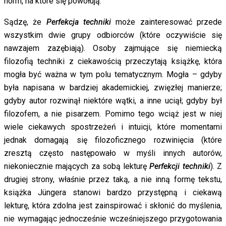
norm, na które się powołują.
Sądzę, że
Perfekcja techniki
może zainteresować przede
wszystkim dwie grupy odbiorców (które oczywiście się
nawzajem zazębiają). Osoby zajmujące się niemiecką
filozofią techniki z ciekawością przeczytają książkę, która
mogła być ważna w tym polu tematycznym. Mogła – gdyby
była napisana w bardziej akademickiej, zwięzłej manierze;
gdyby autor rozwinął niektóre wątki, a inne uciął; gdyby był
filozofem, a nie pisarzem. Pomimo tego wciąż jest w niej
wiele ciekawych spostrzeżeń i intuicji, które momentami
jednak domagają się filozoficznego rozwinięcia (które
zresztą często następowało w myśli innych autorów,
niekoniecznie mających za sobą lekturę
Perfekcji techniki
). Z
drugiej strony, właśnie przez taką, a nie inną formę tekstu,
książka Jüngera stanowi bardzo przystępną i ciekawą
lekturę, która zdolna jest zainspirować i skłonić do myślenia,
nie wymagając jednocześnie wcześniejszego przygotowania