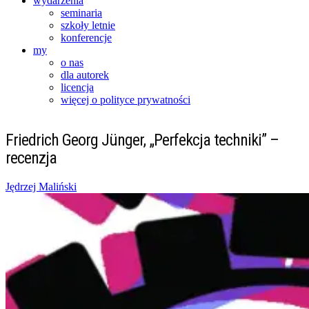
wydarzenia
seminaria
szkoły letnie
konferencje
my
o nas
dla autorek
licencja
więcej o polityce prywatności
Friedrich Georg Jünger, „Perfekcja techniki” –
recenzja
Posted
Jędrzej Maliński
on
19/06/2016
21/05/2017