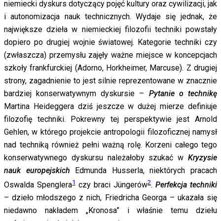
niemiecki dyskurs dotyczący pojęć kultury oraz cywilizacji, jak
i autonomizacja nauk technicznych. Wydaje się jednak, że
największe dzieła w niemieckiej filozofii techniki powstały
dopiero po drugiej wojnie światowej. Kategorie techniki czy
(zwłaszcza) przemysłu zajęły ważne miejsce w koncepcjach
szkoły frankfurckiej (Adorno, Horkheimer, Marcuse). Z drugiej
strony, zagadnienie to jest silnie reprezentowane w znacznie
bardziej konserwatywnym dyskursie –
Pytanie o technikę
Martina Heideggera dziś jeszcze w dużej mierze definiuje
filozofię techniki. Pokrewny tej perspektywie jest Arnold
Gehlen, w którego projekcie antropologii filozoficznej namysł
nad techniką również pełni ważną rolę. Korzeni całego tego
konserwatywnego dyskursu należałoby szukać w
Kryzysie
nauk europejskich
Edmunda Husserla, niektórych pracach
1
2
Oswalda Spenglera
czy braci Jüngerów
.
Perfekcja techniki
– dzieło młodszego z nich, Friedricha Georga – ukazała się
niedawno nakładem „Kronosa” i właśnie temu dziełu