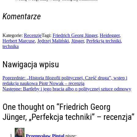
Komentarze
Kategorie:
Recenzje
Tagi:
Friedrich Georg Jünger
,
Heidegger
,
Herbert Marcuse
,
Jędrzej Maliński
,
Jünger
,
Perfekcja techniki
,
technika
Nawigacja wpisu
Poprzednie:
„Historia filozofii politycznej. Część druga”, wstęp i
redakcja naukowa Piotr Nowak – recenzja
Następne:
Bartleby i jego bracia albo o politycznej sztuce odmowy
One thought on “
Friedrich Georg
Jünger, „Perfekcja techniki” – recenzja
”
Przemysław Pintal
pisze: