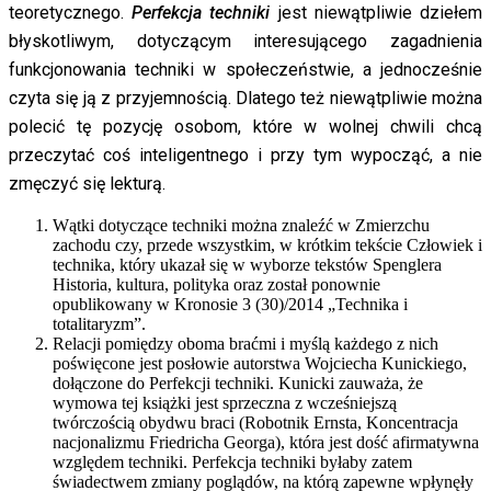
teoretycznego.
Perfekcja techniki
jest niewątpliwie dziełem
błyskotliwym, dotyczącym interesującego zagadnienia
funkcjonowania techniki w społeczeństwie, a jednocześnie
czyta się ją z przyjemnością. Dlatego też niewątpliwie można
polecić tę pozycję osobom, które w wolnej chwili chcą
przeczytać coś inteligentnego i przy tym wypocząć, a nie
zmęczyć się lekturą.
Wątki dotyczące techniki można znaleźć w Zmierzchu
zachodu czy, przede wszystkim, w krótkim tekście Człowiek i
technika, który ukazał się w wyborze tekstów Spenglera
Historia, kultura, polityka oraz został ponownie
opublikowany w Kronosie 3 (30)/2014 „Technika i
totalitaryzm”.
Relacji pomiędzy oboma braćmi i myślą każdego z nich
poświęcone jest posłowie autorstwa Wojciecha Kunickiego,
dołączone do Perfekcji techniki. Kunicki zauważa, że
wymowa tej książki jest sprzeczna z wcześniejszą
twórczością obydwu braci (Robotnik Ernsta, Koncentracja
nacjonalizmu Friedricha Georga), która jest dość afirmatywna
względem techniki. Perfekcja techniki byłaby zatem
świadectwem zmiany poglądów, na którą zapewne wpłynęły