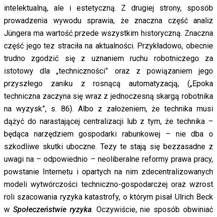
intelektualną, ale i estetyczną. Z drugiej strony, sposób
prowadzenia wywodu sprawia, że znaczna część analiz
Jüngera ma wartość przede wszystkim historyczną. Znaczna
część jego tez straciła na aktualności. Przykładowo, obecnie
trudno zgodzić się z uznaniem ruchu robotniczego za
istotowy dla „techniczności” oraz z powiązaniem jego
przyszłego zaniku z rosnącą automatyzacją, („Epoka
techniczna zaczyna się wraz z jednoczesną skargą robotnika
na wyzysk”, s. 86). Albo z założeniem, że technika musi
dążyć do narastającej centralizacji lub z tym, że technika –
będąca narzędziem gospodarki rabunkowej – nie dba o
szkodliwe skutki uboczne. Tezy te stają się bezzasadne z
uwagi na – odpowiednio – neoliberalne reformy prawa pracy,
powstanie Internetu i opartych na nim zdecentralizowanych
modeli wytwórczości techniczno-gospodarczej oraz wzrost
roli szacowania ryzyka katastrofy, o którym pisał Ulrich Beck
w
Społeczeństwie ryzyka
. Oczywiście, nie sposób obwiniać