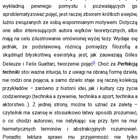
wykładnią pewnego pomysłu i pozwalających go
sproblematyzować pojęć, jest raczej zbiorem krótkich esejów,
luźno związanych ze sobą wspomnianym motywem. Dotyczą
one albo interesujących autora wątków teoretycznych, albo
mają na celu zilustrowanie omówionej wyżej tezy. Wydaje się
jednak, że podstawową różnicą pomiędzy filozofią a
skądinąd błyskotliwą eseistyką jest, jak zauważają Gilles
5
Deleuze i Felix Guattari, tworzenie pojęć
. Choć za
Perfekcją
techniki
stoi ważna intuicja, to z uwagi na obraną formę dzieła,
nie rodzi ona pojęcia, a samo dzieło staje się raczej kolekcją
przykładów – zarówno z historii idei, jak i kultury czy życia
codziennego (technika a żywienie, technika a sport, technika a
aktorstwo…). Z jednej strony, można to uznać za zaletę –
czytelnik ma szansę w stosunkowo łatwy sposób zrozumieć,
o co chodzi autorowi, nie natykając się przy tym na mur
hermetycznych terminów i abstrakcyjnych rozumowań.
Ponadto lektura sprawi mu przyjemność nie tylko