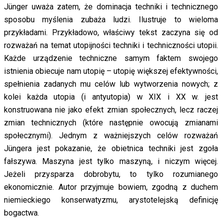
Jünger uważa zatem, że dominacja techniki i technicznego
sposobu myślenia zubaża ludzi. Ilustruje to wieloma
przykładami. Przykładowo, właściwy tekst zaczyna się od
rozważań na temat utopijności techniki i techniczności utopii.
Każde urządzenie techniczne samym faktem swojego
istnienia obiecuje nam utopię – utopię większej efektywności,
spełnienia zadanych mu celów lub wytworzenia nowych; z
kolei każda utopia (i antyutopia) w XIX i XX w. jest
konstruowana nie jako efekt zmian społecznych, lecz raczej
zmian technicznych (które następnie owocują zmianami
społecznymi). Jednym z ważniejszych celów rozważań
Jüngera jest pokazanie, że obietnica techniki jest zgoła
fałszywa. Maszyna jest tylko maszyną, i niczym więcej.
Jeżeli przysparza dobrobytu, to tylko rozumianego
ekonomicznie. Autor przyjmuje bowiem, zgodną z duchem
niemieckiego konserwatyzmu, arystotelejską definicję
bogactwa.