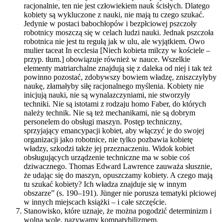
racjonalnie, ten nie jest człowiekiem nauk ścisłych. Dlatego
kobiety są wykluczone z nauki, nie mają tu czego szukać.
Jedynie w postaci babochłopów i bezpłciowej pszczoły
robotnicy moszczą się w celach ludzi nauki. Jednak pszczoła
robotnica nie jest tu regułą jak w ulu, ale wyjątkiem. Owo
mulier taceat In ecclesia [Niech kobieta milczy w kościele –
przyp. tłum.] obowiązuje również w nauce. Wszelkie
elementy matriarchalne znajdują się z daleka od niej i tak też
powinno pozostać, zdobywszy bowiem władzę, zniszczyłyby
naukę, złamałyby siłę racjonalnego myślenia. Kobiety nie
inicjują nauki, nie są wynalazczyniami, nie stworzyły
techniki. Nie są istotami z rodzaju homo Faber, do których
należy technik. Nie są też mechanikami, nie są dobrym
personelem do obsługi maszyn. Postęp techniczny,
sprzyjający emancypacji kobiet, aby włączyć je do swojej
organizacji jako robotnice, nie tylko pozbawia kobietę
władzy, szkodzi także jej przeznaczeniu. Widok kobiet
obsługujących urządzenie techniczne ma w sobie coś
dziwacznego. Thomas Edward Lawrence zauważa słusznie,
że udając się do maszyn, opuszczamy kobiety. A czego mają
tu szukać kobiety? Ich władza znajduje się w innym
obszarze” (s. 190–191). Jünger nie porusza tematyki płciowej
w innych miejscach książki – i całe szczęście.
Stanowisko, które uznaje, że można pogodzić determinizm i
wolną wolę, nazywamy kompatybilizmem.