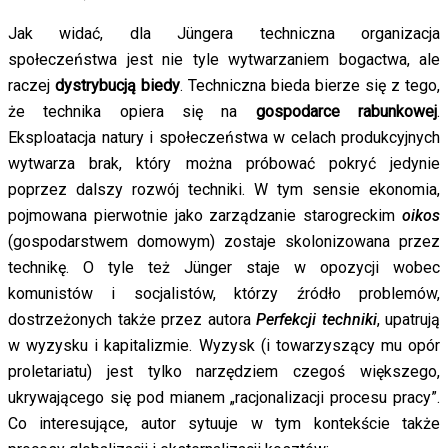
Jak widać, dla Jüngera techniczna organizacja
społeczeństwa jest nie tyle wytwarzaniem bogactwa, ale
raczej
dystrybucją biedy
. Techniczna bieda bierze się z tego,
że technika opiera się na
gospodarce rabunkowej
.
Eksploatacja natury i społeczeństwa w celach produkcyjnych
wytwarza brak, który można próbować pokryć jedynie
poprzez dalszy rozwój techniki. W tym sensie ekonomia,
pojmowana pierwotnie jako zarządzanie starogreckim
oikos
(gospodarstwem domowym) zostaje skolonizowana przez
technikę. O tyle też Jünger staje w opozycji wobec
komunistów i socjalistów, którzy źródło problemów,
dostrzeżonych także przez autora
Perfekcji techniki
, upatrują
w wyzysku i kapitalizmie. Wyzysk (i towarzyszący mu opór
proletariatu) jest tylko narzędziem czegoś większego,
ukrywającego się pod mianem „racjonalizacji procesu pracy”.
Co interesujące, autor sytuuje w tym kontekście także