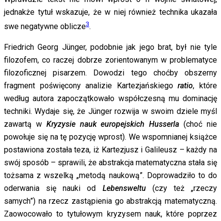
jednakże tytuł wskazuje, że w niej również technika ukazała
3
swe negatywne oblicze
.
Friedrich Georg Jünger, podobnie jak jego brat, był nie tyle
filozofem, co raczej dobrze zorientowanym w problematyce
filozoficznej pisarzem. Dowodzi tego choćby obszerny
fragment poświęcony analizie Kartezjańskiego
ratio
, które
według autora zapoczątkowało współczesną mu dominację
techniki. Wydaje się, że Jünger rozwija w swoim dziele myśl
zawartą w
Kryzysie nauk europejskich Husserla
(choć nie
powołuje się na tę pozycję wprost). We wspomnianej książce
postawiona została teza, iż Kartezjusz i Galileusz – każdy na
swój sposób – sprawili, że abstrakcja matematyczna stała się
tożsama z wszelką „metodą naukową”. Doprowadziło to do
oderwania się nauki od
Lebensweltu
(czy też „rzeczy
samych”) na rzecz zastąpienia go abstrakcją matematyczną.
Zaowocowało to tytułowym kryzysem nauk, które poprzez