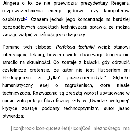
Jüngera o to, że nie przewidział prezydentury Reagana,
rozpowszechnienia energii jądrowej czy komputerów
6
osobistych
. Czasem jednak jego koncentracja na bardziej
szczegółowych aspektach technicyzacji sprawia, że można
zacząć wątpić w trafność jego diagnozy.
Pomimo tych słabości
Perfekcja techniki
wciąż stanowi
interesującą lekturą, bowiem wiele obserwacji Jüngera nie
straciło na aktualności. Co zostaje z książki, gdy odrzucić
czytelnicze pretensje, że autor nie jest Husserlem ani
Heideggerem, a „tylko” pisarzem-erudytą? Głęboko
humanistyczny esej o zagrożeniach, które niesie
technicyzacja. Rozważania są zresztą wprost usytuowane w
nurcie antropologii filozoficznej. Gdy w „Uwadze wstępnej”
krytyce zostaje poddany technooptymizm, autor jasno
stwierdza:
[icon]brook-icon-quotes-left[/icon]
Coś nieznośnego ma