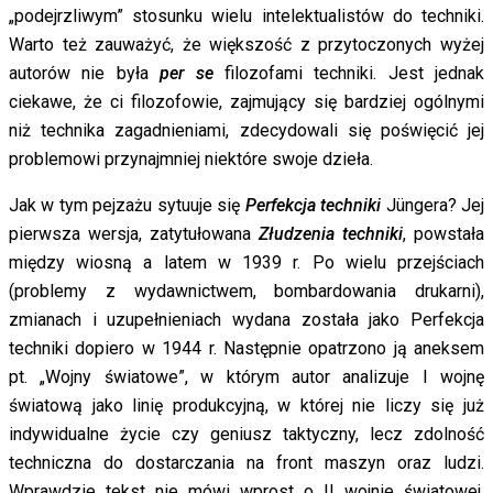
„podejrzliwym” stosunku wielu intelektualistów do techniki.
Warto też zauważyć, że większość z przytoczonych wyżej
autorów nie była
per se
filozofami techniki. Jest jednak
ciekawe, że ci filozofowie, zajmujący się bardziej ogólnymi
niż technika zagadnieniami, zdecydowali się poświęcić jej
problemowi przynajmniej niektóre swoje dzieła.
Jak w tym pejzażu sytuuje się
Perfekcja techniki
Jüngera? Jej
pierwsza wersja, zatytułowana
Złudzenia techniki
, powstała
między wiosną a latem w 1939 r. Po wielu przejściach
(problemy z wydawnictwem, bombardowania drukarni),
zmianach i uzupełnieniach wydana została jako Perfekcja
techniki dopiero w 1944 r. Następnie opatrzono ją aneksem
pt. „Wojny światowe”, w którym autor analizuje I wojnę
światową jako linię produkcyjną, w której nie liczy się już
indywidualne życie czy geniusz taktyczny, lecz zdolność
techniczna do dostarczania na front maszyn oraz ludzi.
Wprawdzie tekst nie mówi wprost o II wojnie światowej,