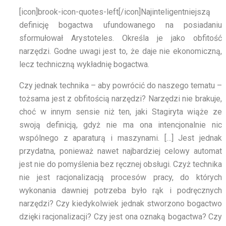
[icon]brook-icon-quotes-left[/icon]
Najinteligentniejszą
definicję bogactwa ufundowanego na posiadaniu
sformułował Arystoteles. Określa je jako obfitość
narzędzi. Godne uwagi jest to, że daje nie ekonomiczną,
lecz techniczną wykładnię bogactwa.
Czy jednak technika – aby powrócić do naszego tematu –
tożsama jest z obfitością narzędzi? Narzędzi nie brakuje,
choć w innym sensie niż ten, jaki Stagiryta wiąże ze
swoją definicją, gdyż nie ma ona intencjonalnie nic
wspólnego z aparaturą i maszynami. […] Jest jednak
przydatna, ponieważ nawet najbardziej celowy automat
jest nie do pomyślenia bez ręcznej obsługi. Czyż technika
nie jest racjonalizacją procesów pracy, do których
wykonania dawniej potrzeba było rąk i podręcznych
narzędzi? Czy kiedykolwiek jednak stworzono bogactwo
dzięki racjonalizacji? Czy jest ona oznaką bogactwa? Czy