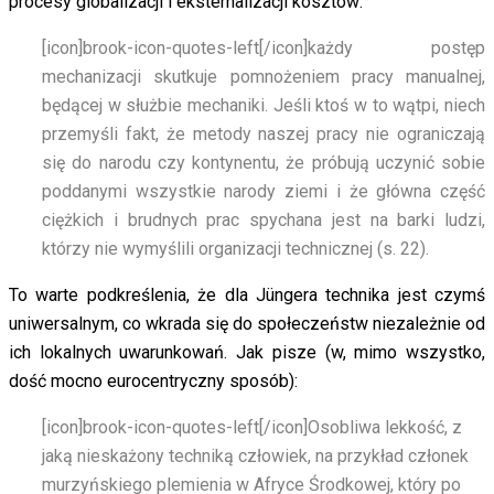
procesy globalizacji i eksternalizacji kosztów:
[icon]brook-icon-quotes-left[/icon]
każdy postęp
mechanizacji skutkuje pomnożeniem pracy manualnej,
będącej w służbie mechaniki. Jeśli ktoś w to wątpi, niech
przemyśli fakt, że metody naszej pracy nie ograniczają
się do narodu czy kontynentu, że próbują uczynić sobie
poddanymi wszystkie narody ziemi i że główna część
ciężkich i brudnych prac spychana jest na barki ludzi,
którzy nie wymyślili organizacji technicznej (s. 22).
To warte podkreślenia, że dla Jüngera technika jest czymś
uniwersalnym, co wkrada się do społeczeństw niezależnie od
ich lokalnych uwarunkowań. Jak pisze (w, mimo wszystko,
dość mocno eurocentryczny sposób):
[icon]brook-icon-quotes-left[/icon]
Osobliwa lekkość, z
jaką nieskażony techniką człowiek, na przykład członek
murzyńskiego plemienia w Afryce Środkowej, który po