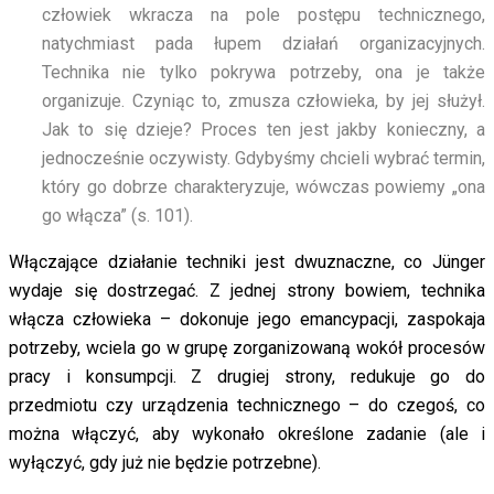
człowiek wkracza na pole postępu technicznego,
natychmiast pada łupem działań organizacyjnych.
Technika nie tylko pokrywa potrzeby, ona je także
organizuje. Czyniąc to, zmusza człowieka, by jej służył.
Jak to się dzieje? Proces ten jest jakby konieczny, a
jednocześnie oczywisty. Gdybyśmy chcieli wybrać termin,
który go dobrze charakteryzuje, wówczas powiemy „ona
go włącza” (s. 101).
Włączające działanie techniki jest dwuznaczne, co Jünger
wydaje się dostrzegać. Z jednej strony bowiem, technika
włącza człowieka – dokonuje jego emancypacji, zaspokaja
potrzeby, wciela go w grupę zorganizowaną wokół procesów
pracy i konsumpcji. Z drugiej strony, redukuje go do
przedmiotu czy urządzenia technicznego – do czegoś, co
można włączyć, aby wykonało określone zadanie (ale i
wyłączyć, gdy już nie będzie potrzebne).