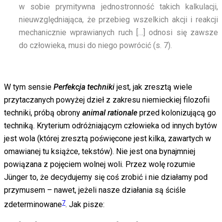
w sobie prymitywna jednostronność takich kalkulacji,
nieuwzględniająca, że przebieg wszelkich akcji i reakcji
mechanicznie wprawianych ruch […] odnosi się zawsze
do człowieka, musi do niego powrócić (s. 7).
W tym sensie
Perfekcja techniki
jest, jak zresztą wiele
przytaczanych powyżej dzieł z zakresu niemieckiej filozofii
techniki, próbą obrony
animal rationale
przed kolonizującą go
techniką. Kryterium odróżniającym człowieka od innych bytów
jest wola (której zresztą poświęcone jest kilka, zawartych w
omawianej tu książce, tekstów). Nie jest ona bynajmniej
powiązana z pojęciem wolnej woli. Przez wolę rozumie
Jünger to, że decydujemy się coś zrobić i nie działamy pod
przymusem – nawet, jeżeli nasze działania są ściśle
7
zdeterminowane
. Jak pisze: