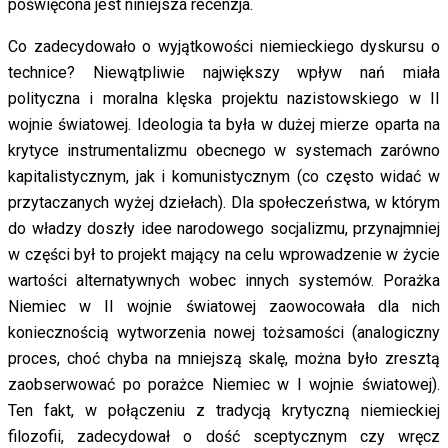
poświęcona jest niniejsza recenzja.
Co zadecydowało o wyjątkowości niemieckiego dyskursu o
technice? Niewątpliwie największy wpływ nań miała
polityczna i moralna klęska projektu nazistowskiego w II
wojnie światowej. Ideologia ta była w dużej mierze oparta na
krytyce instrumentalizmu obecnego w systemach zarówno
kapitalistycznym, jak i komunistycznym (co często widać w
przytaczanych wyżej dziełach). Dla społeczeństwa, w którym
do władzy doszły idee narodowego socjalizmu, przynajmniej
w części był to projekt mający na celu wprowadzenie w życie
wartości alternatywnych wobec innych systemów. Porażka
Niemiec w II wojnie światowej zaowocowała dla nich
koniecznością wytworzenia nowej tożsamości (analogiczny
proces, choć chyba na mniejszą skalę, można było zresztą
zaobserwować po porażce Niemiec w I wojnie światowej).
Ten fakt, w połączeniu z tradycją krytyczną niemieckiej
filozofii, zadecydował o dość sceptycznym czy wręcz