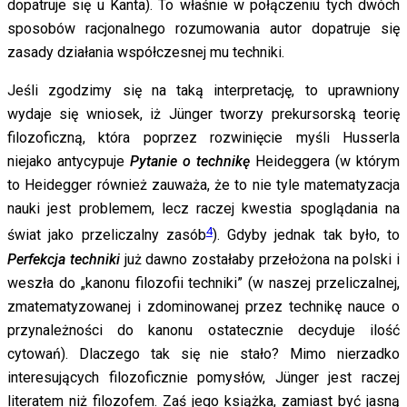
dopatruje się u Kanta). To właśnie w połączeniu tych dwóch
sposobów racjonalnego rozumowania autor dopatruje się
zasady działania współczesnej mu techniki.
Jeśli zgodzimy się na taką interpretację, to uprawniony
wydaje się wniosek, iż Jünger tworzy prekursorską teorię
filozoficzną, która poprzez rozwinięcie myśli Husserla
niejako antycypuje
Pytanie o technikę
Heideggera (w którym
to Heidegger również zauważa, że to nie tyle matematyzacja
nauki jest problemem, lecz raczej kwestia spoglądania na
4
świat jako przeliczalny zasób
). Gdyby jednak tak było, to
Perfekcja techniki
już dawno zostałaby przełożona na polski i
weszła do „kanonu filozofii techniki” (w naszej przeliczalnej,
zmatematyzowanej i zdominowanej przez technikę nauce o
przynależności do kanonu ostatecznie decyduje ilość
cytowań). Dlaczego tak się nie stało? Mimo nierzadko
interesujących filozoficznie pomysłów, Jünger jest raczej
literatem niż filozofem. Zaś jego książka, zamiast być jasną