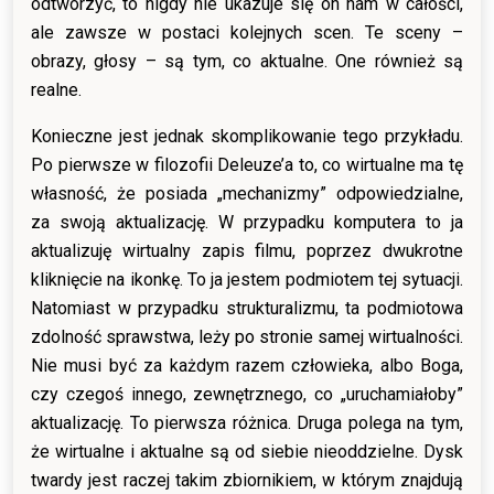
odtworzyć, to nigdy nie ukazuje się on nam w całości,
ale zawsze w postaci kolejnych scen. Te sceny –
obrazy, głosy – są tym, co aktualne. One również są
realne.
Konieczne jest jednak skomplikowanie tego przykładu.
Po pierwsze w filozofii Deleuze’a to, co wirtualne ma tę
własność, że posiada „mechanizmy” odpowiedzialne,
za swoją aktualizację. W przypadku komputera to ja
aktualizuję wirtualny zapis filmu, poprzez dwukrotne
kliknięcie na ikonkę. To ja jestem podmiotem tej sytuacji.
Natomiast w przypadku strukturalizmu, ta podmiotowa
zdolność sprawstwa, leży po stronie samej wirtualności.
Nie musi być za każdym razem człowieka, albo Boga,
czy czegoś innego, zewnętrznego, co „uruchamiałoby”
aktualizację. To pierwsza różnica. Druga polega na tym,
że wirtualne i aktualne są od siebie nieoddzielne. Dysk
twardy jest raczej takim zbiornikiem, w którym znajdują