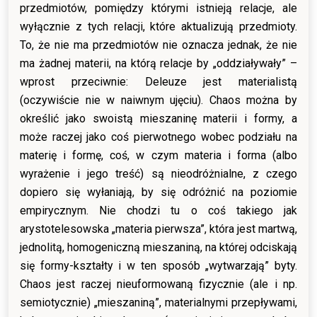
przedmiotów, pomiędzy którymi istnieją relacje, ale
wyłącznie z tych relacji, które aktualizują przedmioty.
To, że nie ma przedmiotów nie oznacza jednak, że nie
ma żadnej materii, na którą relacje by „oddziaływały” –
wprost przeciwnie: Deleuze jest materialistą
(oczywiście nie w naiwnym ujęciu). Chaos można by
określić jako swoistą mieszaninę materii i formy, a
może raczej jako coś pierwotnego wobec podziału na
materię i formę, coś, w czym materia i forma (albo
wyrażenie i jego treść) są nieodróżnialne, z czego
dopiero się wyłaniają, by się odróżnić na poziomie
empirycznym. Nie chodzi tu o coś takiego jak
arystotelesowska „materia pierwsza”, która jest martwą,
jednolitą, homogeniczną mieszaniną, na której odciskają
się formy-kształty i w ten sposób „wytwarzają” byty.
Chaos jest raczej nieuformowaną fizycznie (ale i np.
semiotycznie) „mieszaniną”, materialnymi przepływami,