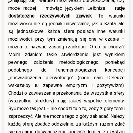
„znajdują się” warunki możliwości doświadczenia, czy
może raczej – mówiąc językiem Leibniza –
racje
dostateczne rzeczywistych zjawisk
. Te warunki
możliwości nie są jednak uniwersalne, jak u Kanta, ale
są jednostkowe: każda sfera posiada inne warunki
możliwości, przy tym zmieniają się one w czasie –
można to nazwać zasadą rzadkości. O co tu chodzi?
Moim zdaniem takie stwierdzenie jest wynikiem
pewnego założenia metodologicznego, poniekąd
podobnego do fenomenologicznej koncepcji
„doświadczenia pierwotnego” (choć sam Deleuze
wskazałby tu zapewne empiryzm i pozytywizm).
Chodzi o zawieszenie przekonania, że wszystkie sfery
(wszystkie struktury) mają jakieś wspólne elementy.
Być może tak jest – nie chodzi tu o to, żeby z góry temu
zaprzeczyć. Ale nie można tego z góry zakładać. Należy
każdą sferę zbadać oddzielnie, za każdym razem zdać
się na samo doświadczenie, podejść do niej „z czystym