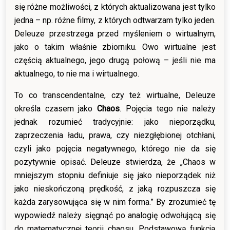
się różne możliwości, z których aktualizowana jest tylko
jedna – np. różne filmy, z których odtwarzam tylko jeden.
Deleuze przestrzega przed myśleniem o wirtualnym,
jako o takim właśnie zbiorniku. Owo wirtualne jest
częścią aktualnego, jego drugą połową – jeśli nie ma
aktualnego, to nie ma i wirtualnego.
To co transcendentalne, czy też wirtualne, Deleuze
określa czasem jako
Chaos
. Pojęcia tego nie należy
jednak rozumieć tradycyjnie: jako nieporządku,
zaprzeczenia ładu, prawa, czy niezgłębionej otchłani,
czyli jako pojęcia negatywnego, którego nie da się
pozytywnie opisać. Deleuze stwierdza, że „Chaos w
mniejszym stopniu definiuje się jako nieporządek niż
jako nieskończoną prędkość, z jaką rozpuszcza się
każda zarysowująca się w nim forma.” By zrozumieć tę
wypowiedź należy sięgnąć po analogię odwołującą się
do matematycznej teorii chaosu. Podstawową funkcją