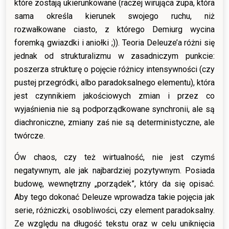
które zostają ukierunkowane (raczej wirująca zupa, która
sama określa kierunek swojego ruchu, niż
rozwałkowane ciasto, z którego Demiurg wycina
foremką gwiazdki i aniołki ;)). Teoria Deleuze’a różni się
jednak od strukturalizmu w zasadniczym punkcie:
poszerza strukturę o pojęcie różnicy intensywności (czy
pustej przegródki, albo paradoksalnego elementu), która
jest czynnikiem jakościowych zmian i przez co
wyjaśnienia nie są podporządkowane synchronii, ale są
diachroniczne, zmiany zaś nie są deterministyczne, ale
twórcze.
Ów chaos, czy też wirtualność, nie jest czymś
negatywnym, ale jak najbardziej pozytywnym. Posiada
budowę, wewnętrzny „porządek”, który da się opisać.
Aby tego dokonać Deleuze wprowadza takie pojęcia jak
serie, różniczki, osobliwości, czy element paradoksalny.
Ze względu na długość tekstu oraz w celu uniknięcia