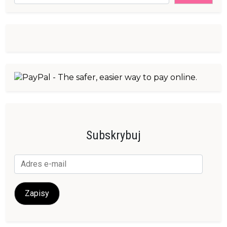
Subskrybuj
Adres
e-
mail
Zapisy