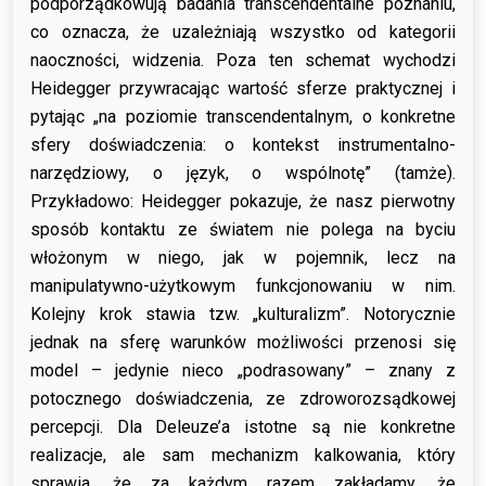
podporządkowują badania transcendentalne poznaniu,
co oznacza, że uzależniają wszystko od kategorii
naoczności, widzenia. Poza ten schemat wychodzi
Heidegger przywracając wartość sferze praktycznej i
pytając „na poziomie transcendentalnym, o konkretne
sfery doświadczenia: o kontekst instrumentalno-
narzędziowy, o język, o wspólnotę” (tamże).
Przykładowo: Heidegger pokazuje, że nasz pierwotny
sposób kontaktu ze światem nie polega na byciu
włożonym w niego, jak w pojemnik, lecz na
manipulatywno-użytkowym funkcjonowaniu w nim.
Kolejny krok stawia tzw. „kulturalizm”. Notorycznie
jednak na sferę warunków możliwości przenosi się
model – jedynie nieco „podrasowany” – znany z
potocznego doświadczenia, ze zdroworozsądkowej
percepcji. Dla Deleuze’a istotne są nie konkretne
realizacje, ale sam mechanizm kalkowania, który
sprawia, że za każdym razem zakładamy, że