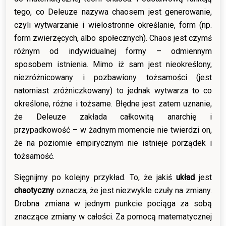
tego, co Deleuze nazywa chaosem jest generowanie,
czyli wytwarzanie i wielostronne określanie, form (np.
form zwierzęcych, albo społecznych). Chaos jest czymś
różnym od indywidualnej formy – odmiennym
sposobem istnienia. Mimo iż sam jest nieokreślony,
niezróżnicowany i pozbawiony tożsamości (jest
natomiast zróżniczkowany) to jednak wytwarza to co
określone, różne i tożsame. Błędne jest zatem uznanie,
że Deleuze zakłada całkowitą anarchię i
przypadkowość – w żadnym momencie nie twierdzi on,
że na poziomie empirycznym nie istnieje porządek i
tożsamość.
Sięgnijmy po kolejny przykład. To, że jakiś
układ
jest
chaotyczny
oznacza, że jest niezwykle czuły na zmiany.
Drobna zmiana w jednym punkcie pociąga za sobą
znaczące zmiany w całości. Za pomocą matematycznej