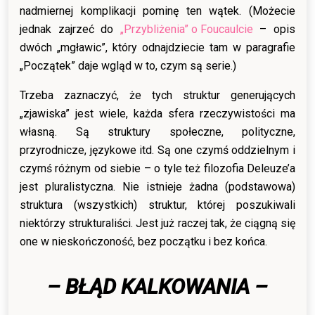
nadmiernej komplikacji pominę ten wątek. (Możecie
jednak zajrzeć do
„Przybliżenia” o Foucaulcie
– opis
dwóch „mgławic”, który odnajdziecie tam w paragrafie
„Początek” daje wgląd w to, czym są serie.)
Trzeba zaznaczyć, że tych struktur generujących
„zjawiska” jest wiele, każda sfera rzeczywistości ma
własną. Są struktury społeczne, polityczne,
przyrodnicze, językowe itd. Są one czymś oddzielnym i
czymś różnym od siebie – o tyle też filozofia Deleuze’a
jest pluralistyczna. Nie istnieje żadna (podstawowa)
struktura (wszystkich) struktur, której poszukiwali
niektórzy strukturaliści. Jest już raczej tak, że ciągną się
one w nieskończoność, bez początku i bez końca.
– BŁĄD KALKOWANIA –