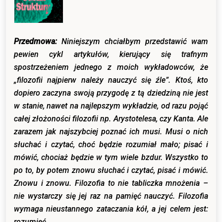
Przedmowa:
Niniejszym chciałbym przedstawić wam
pewien cykl artykułów, kierujący się trafnym
spostrzeżeniem jednego z moich wykładowców, że
„filozofii najpierw należy nauczyć się źle”. Ktoś, kto
dopiero zaczyna swoją przygodę z tą dziedziną nie jest
w stanie, nawet na najlepszym wykładzie, od razu pojąć
całej złożoności filozofii np. Arystotelesa, czy Kanta. Ale
zarazem jak najszybciej poznać ich musi. Musi o nich
słuchać i czytać, choć będzie rozumiał mało; pisać i
mówić, chociaż będzie w tym wiele bzdur. Wszystko to
po to, by potem znowu słuchać i czytać, pisać i mówić.
Znowu i znowu. Filozofia to nie tabliczka mnożenia –
nie wystarczy się jej raz na pamięć nauczyć. Filozofia
wymaga nieustannego zataczania kół, a jej celem jest:
rozumieć.