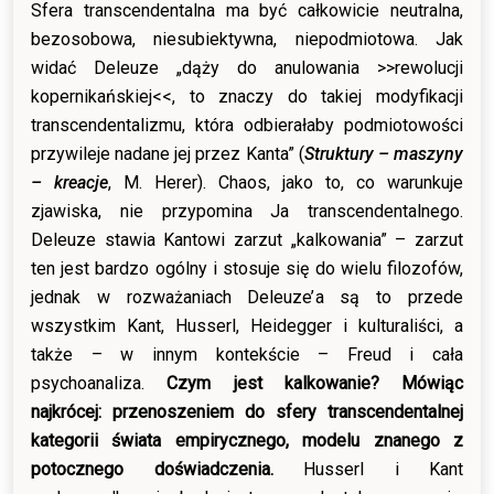
Sfera transcendentalna ma być całkowicie neutralna,
bezosobowa, niesubiektywna, niepodmiotowa. Jak
widać Deleuze „dąży do anulowania >>rewolucji
kopernikańskiej<<, to znaczy do takiej modyfikacji
transcendentalizmu, która odbierałaby podmiotowości
przywileje nadane jej przez Kanta” (
Struktury – maszyny
– kreacje
, M. Herer). Chaos, jako to, co warunkuje
zjawiska, nie przypomina Ja transcendentalnego.
Deleuze stawia Kantowi zarzut „kalkowania” – zarzut
ten jest bardzo ogólny i stosuje się do wielu filozofów,
jednak w rozważaniach Deleuze’a są to przede
wszystkim Kant, Husserl, Heidegger i kulturaliści, a
także – w innym kontekście – Freud i cała
psychoanaliza.
Czym jest kalkowanie? Mówiąc
najkrócej: przenoszeniem do sfery transcendentalnej
kategorii świata empirycznego, modelu znanego z
potocznego doświadczenia.
Husserl i Kant