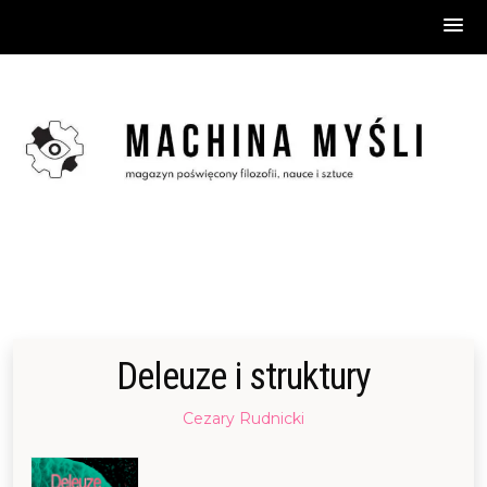
Skip
to
content
Deleuze i struktury
Posted
Cezary Rudnicki
on
27/09/2014
13/11/2021