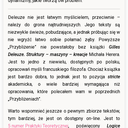
dynamizmy, jakie tworzą ów problem.
Deleuze nie jest łatwym myślicielem, przeciwnie –
należy do grona najtrudniejszych. Jego teksty są
niezwykle świeże, pobudzające, a jednak próbując się w
nie wgryźć łatwo sobie połamać zęby. Powyższe
„Przybliżenie” nie powstałoby bez książki
Gilles
Deleuze. Struktury – maszyny – kreacje
Michała Herera.
Jest to jedno z niewielu, dostępnych po polsku,
opracowań myśli francuskiego filozofa. Chociaż książka
jest bardzo dobra, to jednak jest to pozycja
stricte
akademicka, o wiele bardziej wymagająca niż
opracowania, które polecałem wam w poprzednich
„Przybliżeniach”.
Warto wspomnieć jeszcze o pewnym zbiorze tekstów,
tym bardziej, że jest on dostępny on-line. Jest to
5 numer Praktyki Teoretycznej
, poświęcony
Logice