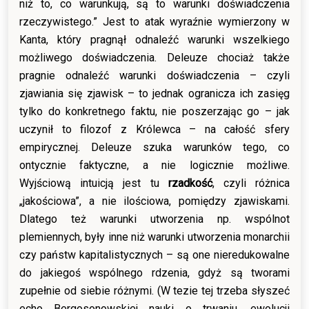
niż to, co warunkują, są to warunki doświadczenia
rzeczywistego.” Jest to atak wyraźnie wymierzony w
Kanta, który pragnął odnaleźć warunki wszelkiego
możliwego doświadczenia. Deleuze chociaż także
pragnie odnaleźć warunki doświadczenia – czyli
zjawiania się zjawisk – to jednak ogranicza ich zasięg
tylko do konkretnego faktu, nie poszerzając go – jak
uczynił to filozof z Królewca – na całość sfery
empirycznej. Deleuze szuka warunków tego, co
ontycznie faktyczne, a nie logicznie możliwe.
Wyjściową intuicją jest tu
rzadkość
, czyli różnica
„jakościowa”, a nie ilościowa, pomiędzy zjawiskami.
Dlatego też warunki utworzenia np. wspólnot
plemiennych, były inne niż warunki utworzenia monarchii
czy państw kapitalistycznych – są one nieredukowalne
do jakiegoś wspólnego rdzenia, gdyż są tworami
zupełnie od siebie różnymi. (W tezie tej trzeba słyszeć
echo Bergosonowskiej nauki o trwaniu, ewolucji