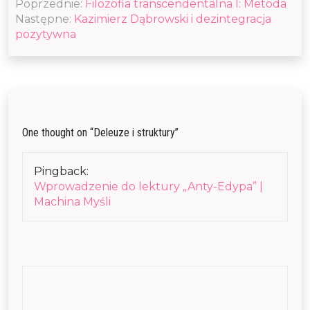
Poprzednie:
Filozofia transcendentalna I: Metoda
wpisu
Następne:
Kazimierz Dąbrowski i dezintegracja
pozytywna
One thought on “
Deleuze i struktury
”
Pingback:
Wprowadzenie do lektury „Anty-Edypa” |
Machina Myśli