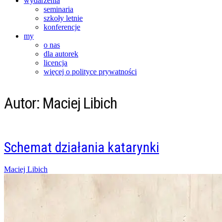
wydarzenia
seminaria
szkoły letnie
konferencje
my
o nas
dla autorek
licencja
więcej o polityce prywatności
Autor:
Maciej Libich
Schemat działania katarynki
Posted
Maciej Libich
on
30/11/2021
04/05/2023