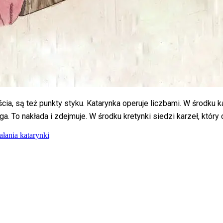
ścia, są też punkty styku. Katarynka operuje liczbami. W środku k
ąga. To nakłada i zdejmuje. W środku kretynki siedzi karzeł, który 
łania katarynki