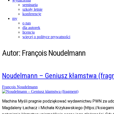
wydarzenia
seminaria
szkoły letnie
konferencje
my
o nas
dla autorek
licencja
więcej o polityce prywatności
Autor:
François Noudelmann
Noudelmann – Geniusz kłamstwa (frag
Posted
François Noudelmann
on
16/09/2018
26/11/2021
Machina Myśli pragnie podziękować wydawnictwu PWN za udost
Magdaleny Łachacz i Michała Krzykawskiego (https://ksi