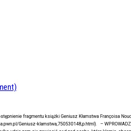
ment)
ępnienie fragmentu książki Geniusz Kłamstwa Françoisa Noudel
egarnia.pwn.pl/Geniusz-klamstwa,750530148,p.html). – WPR