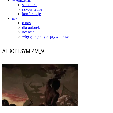
wydarzenia
seminaria
szkoły letnie
konferencje
my
o nas
dla autorek
licencja
więcej o polityce prywatności
AFROPESYMIZM_9