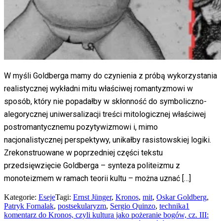
W myśli Goldberga mamy do czynienia z próbą wykorzystania
realistycznej wykładni mitu właściwej romantyzmowi w
sposób, który nie popadałby w skłonność do symboliczno-
alegorycznej uniwersalizacji treści mitologicznej właściwej
postromantycznemu pozytywizmowi i, mimo
nacjonalistycznej perspektywy, unikałby rasistowskiej logiki.
Zrekonstruowane w poprzedniej części tekstu
przedsięwzięcie Goldberga – synteza politeizmu z
monoteizmem w ramach teorii kultu – można uznać […]
Kategorie:
Eseje
Tagi:
Ernst Jünger
,
Kronos
,
mit
,
Oskar Goldberg
,
Patryk Fornalak
,
postsekularyzm
,
Sergio Quinzo
,
technika
1
komentarz
do Kronos, czyli kultura jako pożeranie bogów, cz. III: