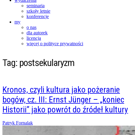
wydarzenia
seminaria
szkoły letnie
konferencje
my
o nas
dla autorek
licencja
więcej o polityce prywatności
Tag:
postsekularyzm
Kronos, czyli kultura jako pożeranie
bogów, cz. III: Ernst Jünger – „koniec
Historii” jako powrót do źródeł kultury
Posted
Patryk Fornalak
on
31/10/2015
07/02/2016