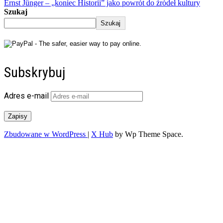
Ernst Jünger – „koniec Historii” jako powrót do źródeł kultury
Szukaj
Szukaj
Subskrybuj
Adres e-mail
Zapisy
Zbudowane w WordPress
|
X Hub
by Wp Theme Space.