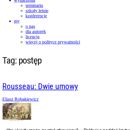
wydarzenia
seminaria
szkoły letnie
konferencje
my
o nas
dla autorek
licencja
więcej o polityce prywatności
Tag:
postęp
Rousseau: Dwie umowy
Posted
Eliasz Robakiewicz
on
08/11/2014
20/02/2016