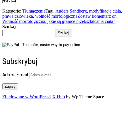
jest […]
Kategorie:
Tłumaczenia
Tagi:
Anders Sandberg
,
modyfikacja ciała
,
prawa człowieka
,
wolność morfologiczna
Zostaw komentarz
on
Wolność morfologiczna: jakie są granice przekształcania ciała?
Szukaj
Szukaj
Subskrybuj
Adres e-mail
Zapisy
Zbudowane w WordPress
|
X Hub
by Wp Theme Space.