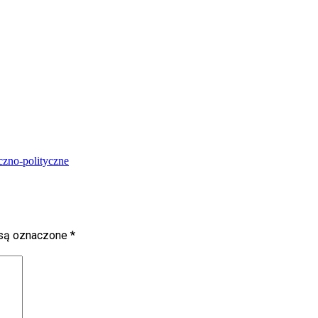
czno-polityczne
są oznaczone
*