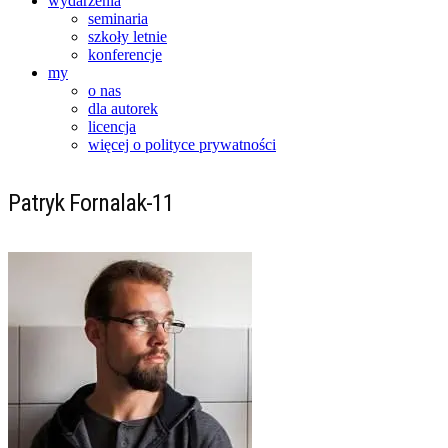
wydarzenia
seminaria
szkoły letnie
konferencje
my
o nas
dla autorek
licencja
więcej o polityce prywatności
Patryk Fornalak-11