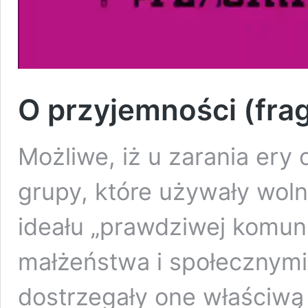
O przyjemności (fra
Możliwe, iż u zarania ery 
grupy, które używały woln
ideału „prawdziwej komun
małżeństwa i społecznymi 
dostrzegały one właściwą