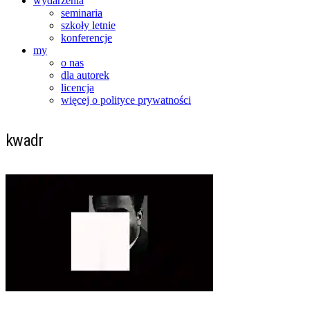
wydarzenia
seminaria
szkoły letnie
konferencje
my
o nas
dla autorek
licencja
więcej o polityce prywatności
kwadr