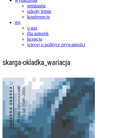
wydarzenia
seminaria
szkoły letnie
konferencje
my
o nas
dla autorek
licencja
więcej o polityce prywatności
skarga-okladka_wariacja