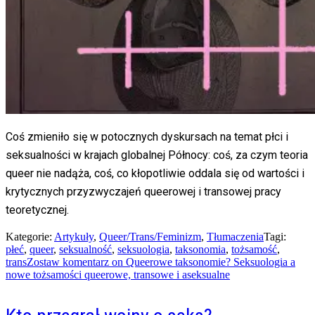
Coś zmieniło się w potocznych dyskursach na temat płci i
seksualności w krajach globalnej Północy: coś, za czym teoria
queer nie nadąża, coś, co kłopotliwie oddala się od wartości i
krytycznych przyzwyczajeń queerowej i transowej pracy
teoretycznej.
Kategorie:
Artykuły
,
Queer/Trans/Feminizm
,
Tłumaczenia
Tagi:
płeć
,
queer
,
seksualność
,
seksuologia
,
taksonomia
,
tożsamość
,
trans
Zostaw komentarz
on Queerowe taksonomie? Seksuologia a
nowe tożsamości queerowe, transowe i aseksualne