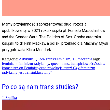
Mamy przyjemność zaprezentować drugi rozdział
opublikowanej w 2021 roku książki pt. Female Masculinities
and the Gender Wars: The Politics of Sex. Osoba autorska
książki to dr Finn Mackay, a polski przekład dla Machiny Myśli
przygotowała Klara Mendrek.
Kategorie:
Artykuły
,
Queer/Trans/Feminizm
,
Tłumaczenia
Tagi:
feminizm
,
feminizm radykalny
,
queer
,
trans
,
transpłciowość
Zostaw
komentarz
on Feministyczna rewolucja teraz! Czy feminizm
radykalny jest transinkluzywny?
Po co są nam trans studies?
Posted
J. Szpilka
on
05/12/2021
24/09/2023