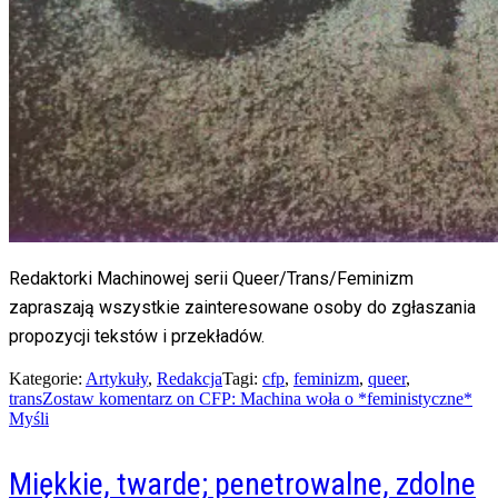
Redaktorki Machinowej serii Queer/Trans/Feminizm
zapraszają wszystkie zainteresowane osoby do zgłaszania
propozycji tekstów i przekładów.
Kategorie:
Artykuły
,
Redakcja
Tagi:
cfp
,
feminizm
,
queer
,
trans
Zostaw komentarz
on CFP: Machina woła o *feministyczne*
Myśli
Miękkie, twarde; penetrowalne, zdolne