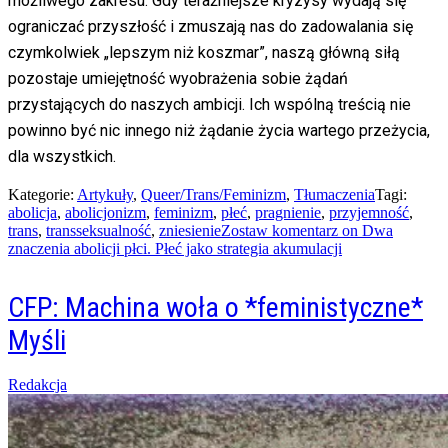
możliwego zakresu. Gdy teraźniejsze kryzysy wydają się
ograniczać przyszłość i zmuszają nas do zadowalania się
czymkolwiek „lepszym niż koszmar”, naszą główną siłą
pozostaje umiejętność wyobrażenia sobie żądań
przystających do naszych ambicji. Ich wspólną treścią nie
powinno być nic innego niż żądanie życia wartego przeżycia,
dla wszystkich.
Kategorie:
Artykuły
,
Queer/Trans/Feminizm
,
Tłumaczenia
Tagi:
abolicja
,
abolicjonizm
,
feminizm
,
płeć
,
pragnienie
,
przyjemność
,
trans
,
transseksualność
,
zniesienie
Zostaw komentarz
on Dwa
znaczenia abolicji płci. Płeć jako strategia akumulacji
CFP: Machina woła o *feministyczne*
Myśli
Posted
Redakcja
on
08/07/2024
08/07/2024