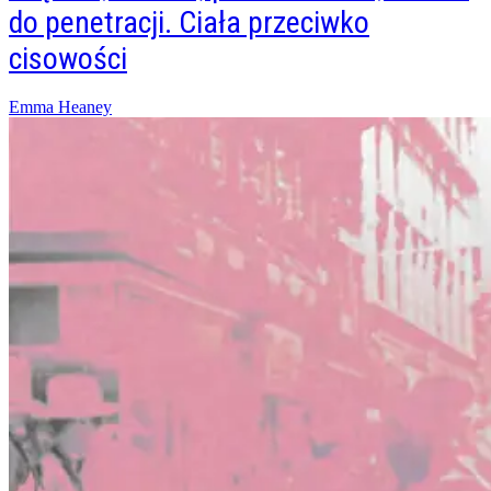
do penetracji. Ciała przeciwko
cisowości
Posted
Emma Heaney
on
28/11/2023
14/03/2025