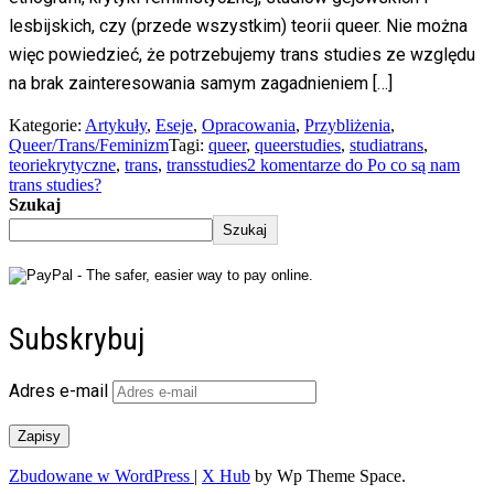
lesbijskich, czy (przede wszystkim) teorii queer. Nie można
więc powiedzieć, że potrzebujemy trans studies ze względu
na brak zainteresowania samym zagadnieniem […]
Kategorie:
Artykuły
,
Eseje
,
Opracowania
,
Przybliżenia
,
Queer/Trans/Feminizm
Tagi:
queer
,
queerstudies
,
studiatrans
,
teoriekrytyczne
,
trans
,
transstudies
2 komentarze
do Po co są nam
trans studies?
Szukaj
Szukaj
Subskrybuj
Adres e-mail
Zapisy
Zbudowane w WordPress
|
X Hub
by Wp Theme Space.