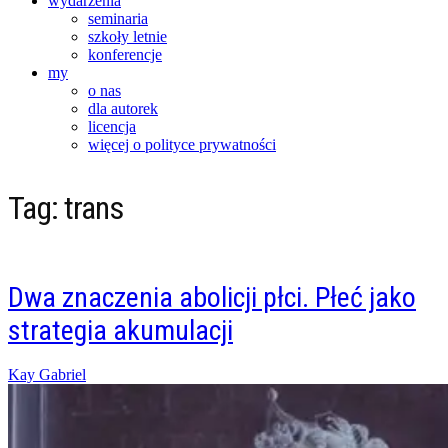
wydarzenia
seminaria
szkoły letnie
konferencje
my
o nas
dla autorek
licencja
więcej o polityce prywatności
Tag:
trans
Dwa znaczenia abolicji płci. Płeć jako
strategia akumulacji
Posted
Kay Gabriel
on
29/04/2025
18/02/2026