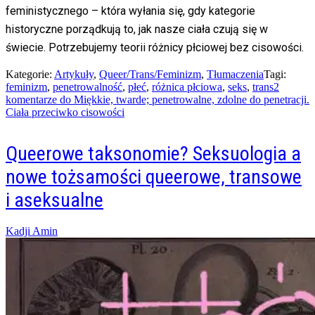
feministycznego – która wyłania się, gdy kategorie
historyczne porządkują to, jak nasze ciała czują się w
świecie. Potrzebujemy teorii różnicy płciowej bez cisowości.
Kategorie:
Artykuły
,
Queer/Trans/Feminizm
,
Tłumaczenia
Tagi:
feminizm
,
penetrowalność
,
płeć
,
różnica płciowa
,
seks
,
trans
2
komentarze
do Miękkie, twarde; penetrowalne, zdolne do penetracji.
Ciała przeciwko cisowości
Queerowe taksonomie? Seksuologia a
nowe tożsamości queerowe, transowe
i aseksualne
Posted
Kadji Amin
on
10/10/2023
08/01/2025