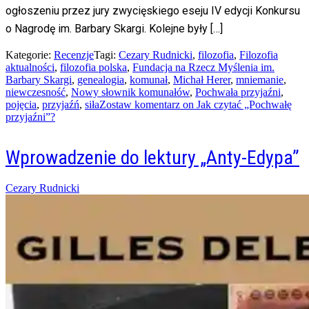
ogłoszeniu przez jury zwycięskiego eseju IV edycji Konkursu
o Nagrodę im. Barbary Skargi. Kolejne były […]
Kategorie:
Recenzje
Tagi:
Cezary Rudnicki
,
filozofia
,
Filozofia
aktualności
,
filozofia polska
,
Fundacja na Rzecz Myślenia im.
Barbary Skargi
,
genealogia
,
komunał
,
Michał Herer
,
mniemanie
,
niewczesność
,
Nowy słownik komunałów
,
Pochwała przyjaźni
,
pojęcia
,
przyjaźń
,
siła
Zostaw komentarz
on Jak czytać „Pochwałę
przyjaźni”?
Wprowadzenie do lektury „Anty-Edypa”
Posted
Cezary Rudnicki
on
16/01/2016
04/05/2023