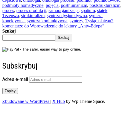
częściowe
,
ontologia
,
ontologia procesu
,
podmiot
,
podmiotowość
,
podmioty nomadyczne
,
pojęcia
,
posthumanizm
,
poststrukturalizm
,
proces
,
proces produkcji
,
samoorganizacja
,
spatium
,
statek
Tezeusza
,
strukturalizm
,
synteza dysjunktywna
,
synteza
konektywna
,
synteza koniunktywna
,
syntezy
,
Tysiąc plateau
2
komentarze
do Wprowadzenie do lektury „Anty-Edypa”
Szukaj
Szukaj
Subskrybuj
Adres e-mail
Zapisy
Zbudowane w WordPress
|
X Hub
by Wp Theme Space.