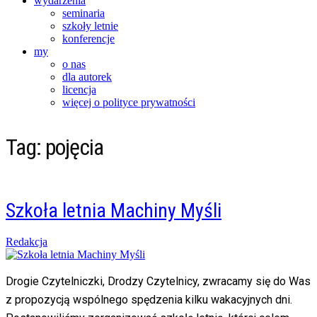
wydarzenia
seminaria
szkoły letnie
konferencje
my
o nas
dla autorek
licencja
więcej o polityce prywatności
Tag:
pojęcia
Szkoła letnia Machiny Myśli
Posted
Redakcja
on
14/04/2017
13/11/2021
Drogie Czytelniczki, Drodzy Czytelnicy, zwracamy się do Was
z propozycją wspólnego spędzenia kilku wakacyjnych dni.