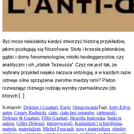
Być może należałoby kiedyś stworzyć historię przykładów,
jakimi posługują się filozofowie. Stoły i krzesła platoników,
gąbki i domy fenomenologów, młotki heideggerystów, czy
analityczni i ich „statek Tezeusza”. Czyż nie jest tak, że
wybrany przykład niejako narzuca ontologię, a w każdym razie
istnieje silne sprzężenie zwrotne miedzy nimi? Platon
rozważając różnego rodzaju wyroby rzemieślnicze (do
których […]
Kategorie:
Deleuze i Guattari
,
Eseje
,
Opracowania
Tagi:
Anty-Edyp
,
autor
,
Cezary Rudnicki
,
ciało
,
ciało bez organów
,
cielesność
,
Deleuze & Guattari
,
Félix Guattari
,
filozofia francuska
,
funkcja
autora
,
Gilles Deleuze
,
intensywność
,
Kapitalizm i schizofrenia
,
materia
,
materializm
,
Michel Foucault
,
nowy materializm
,
obiekty