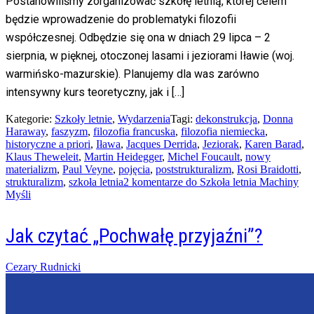
Postanowiliśmy zorganizować szkołę letnią, której celem
będzie wprowadzenie do problematyki filozofii
współczesnej. Odbędzie się ona w dniach 29 lipca – 2
sierpnia, w pięknej, otoczonej lasami i jeziorami Iławie (woj.
warmińsko-mazurskie). Planujemy dla was zarówno
intensywny kurs teoretyczny, jak i […]
Kategorie:
Szkoły letnie
,
Wydarzenia
Tagi:
dekonstrukcja
,
Donna
Haraway
,
faszyzm
,
filozofia francuska
,
filozofia niemiecka
,
historyczne a priori
,
Iława
,
Jacques Derrida
,
Jeziorak
,
Karen Barad
,
Klaus Theweleit
,
Martin Heidegger
,
Michel Foucault
,
nowy
materializm
,
Paul Veyne
,
pojęcia
,
poststrukturalizm
,
Rosi Braidotti
,
strukturalizm
,
szkoła letnia
2 komentarze
do Szkoła letnia Machiny
Myśli
Jak czytać „Pochwałę przyjaźni”?
Posted
Cezary Rudnicki
on
02/04/2017
21/05/2017