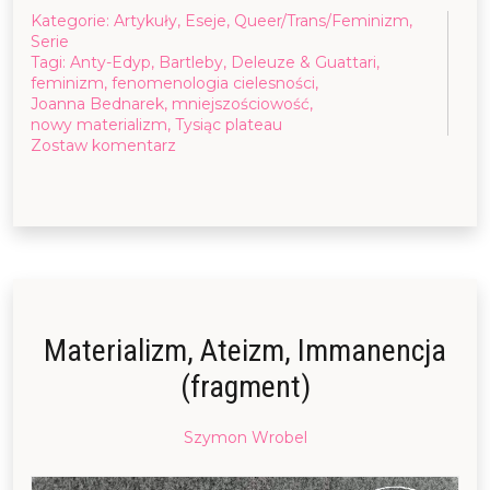
Kategorie:
Artykuły
,
Eseje
,
Queer/Trans/Feminizm
,
Serie
Tagi:
Anty-Edyp
,
Bartleby
,
Deleuze & Guattari
,
feminizm
,
fenomenologia cielesności
,
Joanna Bednarek
,
mniejszościowość
,
nowy materializm
,
Tysiąc plateau
on
Zostaw komentarz
Czy
każde
stawanie
się
skazuje
to,
co
mniejszościowe,
na
Materializm, Ateizm, Immanencja
marginalizację?
Stawanie
(fragment)
się,
ucieleśnienie
i
Posted
Szymon Wrobel
fenomenologiczna
on
wrażliwość
18/10/2024
18/10/2024