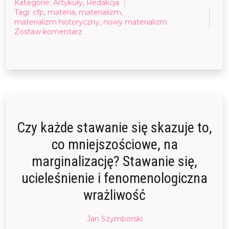
Kategorie:
Artykuły
,
Redakcja
Tagi:
cfp
,
materia
,
materializm
,
materializm historyczny
,
nowy materializm
on
Zostaw komentarz
CFP:
Materializm
i
jego
materie
Czy każde stawanie się skazuje to,
co mniejszościowe, na
marginalizację? Stawanie się,
ucieleśnienie i fenomenologiczna
wrażliwość
Posted
Jan Szymborski
on