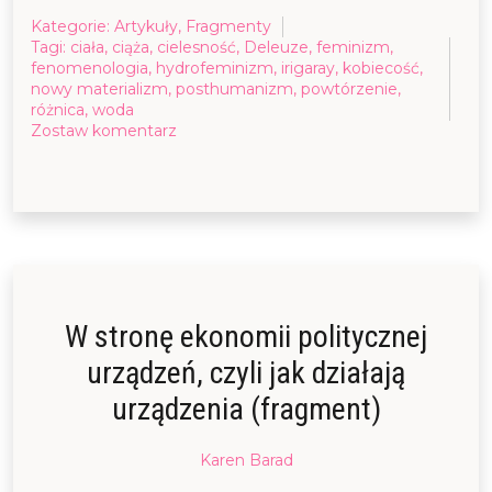
Kategorie:
Artykuły
,
Fragmenty
Tagi:
ciała
,
ciąża
,
cielesność
,
Deleuze
,
feminizm
,
fenomenologia
,
hydrofeminizm
,
irigaray
,
kobiecość
,
nowy materializm
,
posthumanizm
,
powtórzenie
,
różnica
,
woda
on
Zostaw komentarz
Postludzka
ciążowość:
Luce
Irigaray
i
odmieńcze
powtórzenia
wodne
W stronę ekonomii politycznej
urządzeń, czyli jak działają
urządzenia (fragment)
Posted
Karen Barad
on