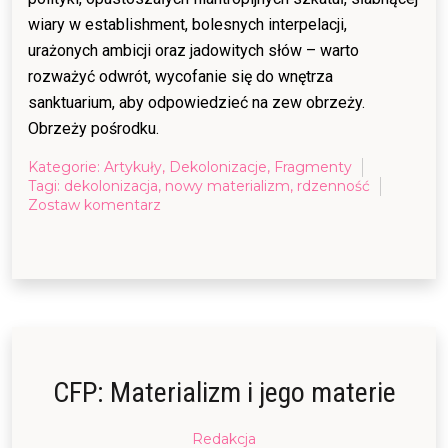
wiary w establishment, bolesnych interpelacji,
urażonych ambicji oraz jadowitych słów – warto
rozważyć odwrót, wycofanie się do wnętrza
sanktuarium, aby odpowiedzieć na zew obrzeży.
Obrzeży pośrodku.
Kategorie:
Artykuły
,
Dekolonizacje
,
Fragmenty
Tagi:
dekolonizacja
,
nowy materializm
,
rdzenność
on
Zostaw komentarz
Obrzeża
pośrodku
(fragment)
CFP: Materializm i jego materie
Posted
Redakcja