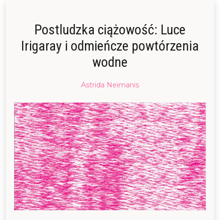
Postludzka ciążowość: Luce
Irigaray i odmieńcze powtórzenia
wodne
Posted
Astrida Neimanis
on
17/07/2024
17/07/2024