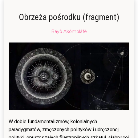
Obrzeża pośrodku (fragment)
Posted
Báyò Akómoláfé
on
06/12/2025
06/12/2025
W dobie fundamentalizmów, kolonialnych
paradygmatów, zmęczonych polityków i udręczonej
polityki, opustoszałych filantropijnych szkatuł, słabnącej