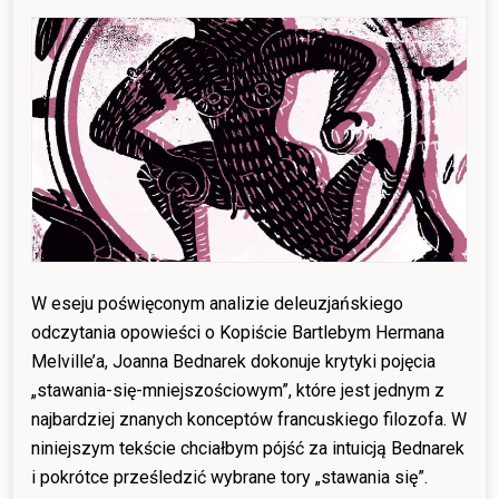
24/03/2025
18/02/2026
W eseju poświęconym analizie deleuzjańskiego
odczytania opowieści o Kopiście Bartlebym Hermana
Melville’a, Joanna Bednarek dokonuje krytyki pojęcia
„stawania-się-mniejszościowym”, które jest jednym z
najbardziej znanych konceptów francuskiego filozofa. W
niniejszym tekście chciałbym pójść za intuicją Bednarek
i pokrótce prześledzić wybrane tory „stawania się”.