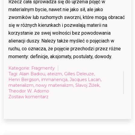
Rzecz cała sprowadza się do ujrzenia pojęć w
materialnym bycie, nawet nie jako sił, ale jako
zworników lub ruchomych sworzni, które mogą obracać
się w różnych kierunkach i pozwalają materii na
korzystanie ze swej wolności bez powodowania
alienacji duszy. Należy także myśleć o pojęciach w
ruchu, co oznacza, że pojęcie przechodzi przez różne
momenty: definicje, aksjomaty, postulaty, dowody.
Kategorie:
Fragmenty
Tagi:
Alain Badiou
,
ateizm
,
Gilles Deleuze
,
Henri Bergson
,
immanencja
,
Jacques Lacan
,
materializm
,
nowy materializm
,
Slavoj Žižek
,
Theodor W. Adorno
on
Zostaw komentarz
Materializm,
Ateizm,
Immanencja
(fragment)