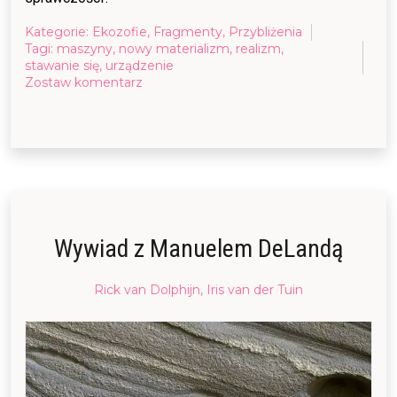
Kategorie:
Ekozofie
,
Fragmenty
,
Przybliżenia
Tagi:
maszyny
,
nowy materializm
,
realizm
,
stawanie się
,
urządzenie
on
Zostaw komentarz
W
stronę
ekonomii
politycznej
urządzeń,
czyli
jak
działają
urządzenia
Wywiad z Manuelem DeLandą
(fragment)
Posted
Rick van Dolphijn, Iris van der Tuin
on
11/03/2018
07/04/2018