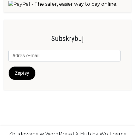
Subskrybuj
Adres
e-
mail
Zapisy
Zbudowane w WordPress
|
X Hub
by Wp Theme