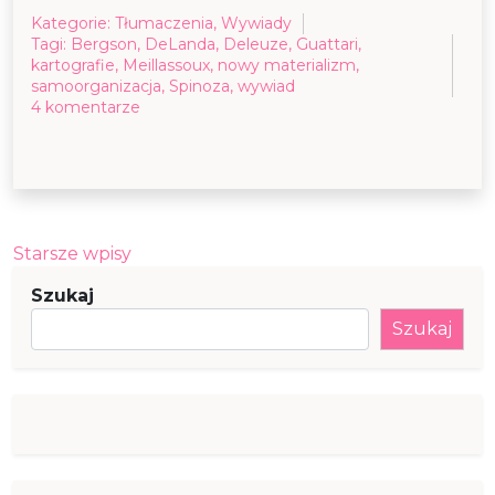
Kategorie:
Tłumaczenia
,
Wywiady
Tagi:
Bergson
,
DeLanda
,
Deleuze
,
Guattari
,
kartografie
,
Meillassoux
,
nowy materializm
,
samoorganizacja
,
Spinoza
,
wywiad
do
4 komentarze
Wywiad
z
Manuelem
DeLandą
Nawigacja
Starsze wpisy
po
Szukaj
wpisach
Szukaj