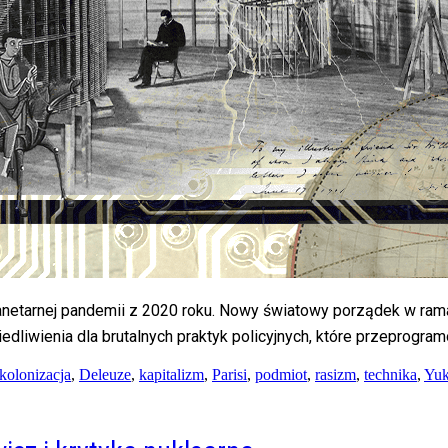
netarnej pandemii z 2020 roku. Nowy światowy porządek w ramac
dliwienia dla brutalnych praktyk policyjnych, które przeprogram
kolonizacja
,
Deleuze
,
kapitalizm
,
Parisi
,
podmiot
,
rasizm
,
technika
,
Yuk