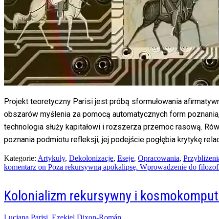
Projekt teoretyczny Parisi jest próbą sformułowania afirmatyw
obszarów myślenia za pomocą automatycznych form poznania, by
technologia służy kapitałowi i rozszerza przemoc rasową. Ró
poznania podmiotu refleksji, jej podejście pogłębia krytykę r
Kategorie:
Artykuły
,
Dekolonizacje
,
Eseje
,
Opracowania
,
Przybliżeni
komentarz
on Poza rekursywną apokalipsę. Wprowadzenie do filozofii
Kolonializm rekursywny i kosmokomput
Posted
Luciana Parisi, Ezekiel Dixon-Román