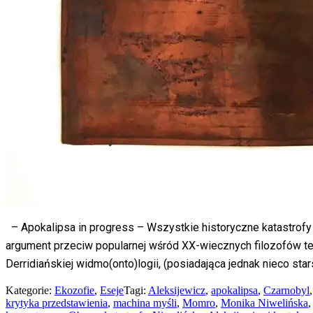
– Apokalipsa in progress – Wszystkie historyczne katastrofy 
argument przeciw popularnej wśród XX-wiecznych filozofów te
Derridiańskiej widmo(onto)logii, (posiadająca jednak nieco star
Kategorie:
Ekozofie
,
Eseje
Tagi:
Aleksijewicz
,
apokalipsa
,
Czarnobyl
krytyka przedstawienia
,
machina myśli
,
Momro
,
Monika Niwelińska