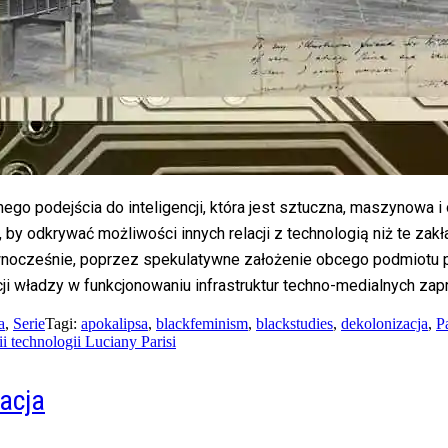
nego podejścia do inteligencji, która jest sztuczna, maszynowa i
 odkrywać możliwości innych relacji z technologią niż te zakład
wnocześnie, poprzez spekulatywne założenie obcego podmiotu p
elacji władzy w funkcjonowaniu infrastruktur techno-medialnych 
a
,
Serie
Tagi:
apokalipsa
,
blackfeminism
,
blackstudies
,
dekolonizacja
,
Pa
 technologii Luciany Parisi
acja