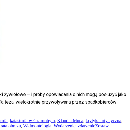
ki żywiołowe – i próby opowiadania o nich mogą posłużyć jako
 Ta teza, wielokrotnie przywoływana przez spadkobierców
trofa
,
katastrofa w Czarnobylu
,
Klaudia Muca
,
krytyka artystyczna
,
rata obrazu
,
Widmontologia
,
Wydarzenie
,
zdarzenie
Zostaw