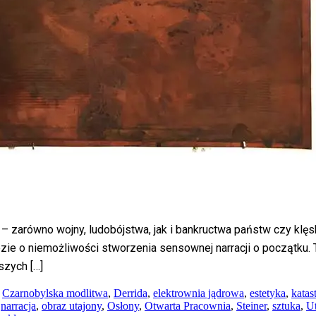
– zarówno wojny, ludobójstwa, jak i bankructwa państw czy klęs
zie o niemożliwości stworzenia sensownej narracji o początku.
szych […]
,
Czarnobylska modlitwa
,
Derrida
,
elektrownia jądrowa
,
estetyka
,
katas
,
narracja
,
obraz utajony
,
Osłony
,
Otwarta Pracownia
,
Steiner
,
sztuka
,
Ut