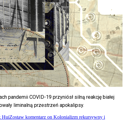
h pandemii COVID-19 przyniósł silną reakcję białej
owały liminalną przestrzeń apokalipsy.
 Hui
Zostaw komentarz
on Kolonializm rekursywny i