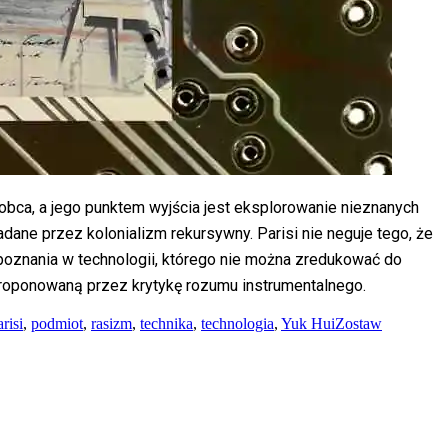
 obca, a jego punktem wyjścia jest eksplorowanie nieznanych
ane przez kolonializm rekursywny. Parisi nie neguje tego, że
oznania w technologii, którego nie można zredukować do
zaproponowaną przez krytykę rozumu instrumentalnego.
risi
,
podmiot
,
rasizm
,
technika
,
technologia
,
Yuk Hui
Zostaw