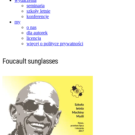
wydarzenia
seminaria
szkoły letnie
konferencje
my
o nas
dla autorek
licencja
więcej o polityce prywatności
Foucault sunglasses