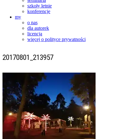
seminaria
szkoły letnie
konferencje
my
o nas
dla autorek
licencja
więcej o polityce prywatności
20170801_213957