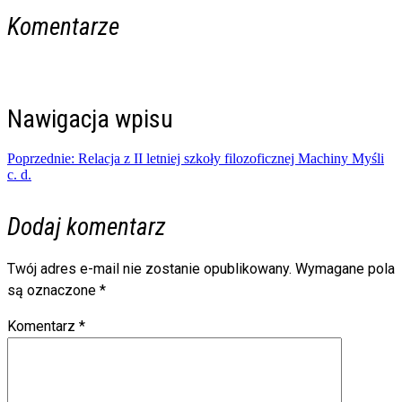
Komentarze
Nawigacja wpisu
Poprzednie:
Relacja z II letniej szkoły filozoficznej Machiny Myśli
c. d.
Dodaj komentarz
Twój adres e-mail nie zostanie opublikowany.
Wymagane pola
są oznaczone
*
Komentarz
*