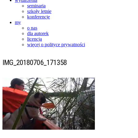
wydarzenia
seminaria
szkoły letnie
konferencje
my
o nas
dla autorek
licencja
więcej o polityce prywatności
IMG_20180706_171358