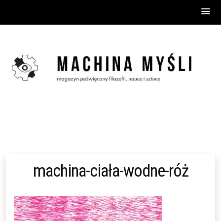
Skip
to
content
machina-ciała-wodne-róż