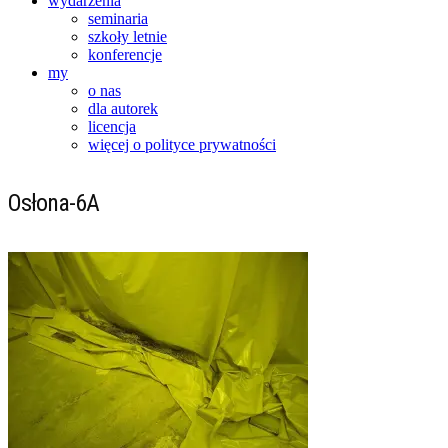
wydarzenia
seminaria
szkoły letnie
konferencje
my
o nas
dla autorek
licencja
więcej o polityce prywatności
Osłona-6A