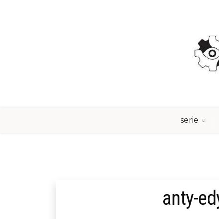
Skip
to
content
serie
anty-ed