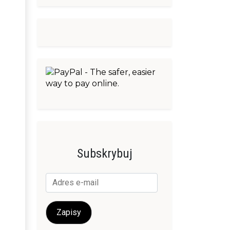
Subskrybuj
Adres
e-
mail
Zapisy