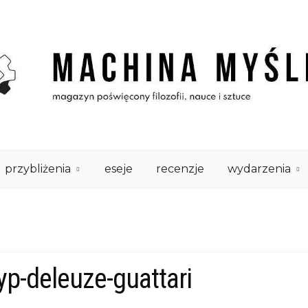
przybliżenia
eseje
recenzje
wydarzenia
yp-deleuze-guattari