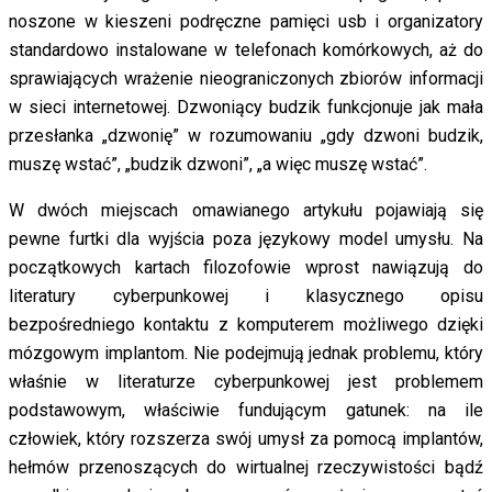
noszone w kieszeni podręczne pamięci usb i organizatory
standardowo instalowane w telefonach komórkowych, aż do
sprawiających wrażenie nieograniczonych zbiorów informacji
w sieci internetowej. Dzwoniący budzik funkcjonuje jak mała
przesłanka „dzwonię” w rozumowaniu „gdy dzwoni budzik,
muszę wstać”, „budzik dzwoni”, „a więc muszę wstać”.
W dwóch miejscach omawianego artykułu pojawiają się
pewne furtki dla wyjścia poza językowy model umysłu. Na
początkowych kartach filozofowie wprost nawiązują do
literatury cyberpunkowej i klasycznego opisu
bezpośredniego kontaktu z komputerem możliwego dzięki
mózgowym implantom. Nie podejmują jednak problemu, który
właśnie w literaturze cyberpunkowej jest problemem
podstawowym, właściwie fundującym gatunek: na ile
człowiek, który rozszerza swój umysł za pomocą implantów,
hełmów przenoszących do wirtualnej rzeczywistości bądź