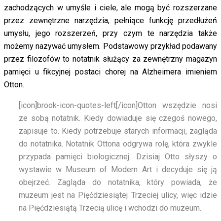
zachodzących w umyśle i ciele, ale mogą być rozszerzane
przez zewnętrzne narzędzia, pełniące funkcję przedłużeń
umysłu, jego rozszerzeń, przy czym te narzędzia także
możemy nazywać umysłem. Podstawowy przykład podawany
przez filozofów to notatnik służący za zewnętrzny magazyn
pamięci u fikcyjnej postaci chorej na Alzheimera imieniem
Otton.
[icon]brook-icon-quotes-left[/icon]
Otton wszędzie nosi
ze sobą notatnik. Kiedy dowiaduje się czegoś nowego,
zapisuje to. Kiedy potrzebuje starych informacji, zagląda
do notatnika. Notatnik Ottona odgrywa rolę, która zwykle
przypada pamięci biologicznej. Dzisiaj Otto słyszy o
wystawie w Museum of Modern Art i decyduje się ją
obejrzeć. Zagląda do notatnika, który powiada, że
muzeum jest na Pięćdziesiątej Trzeciej ulicy, więc idzie
na Pięćdziesiątą Trzecią ulicę i wchodzi do muzeum.