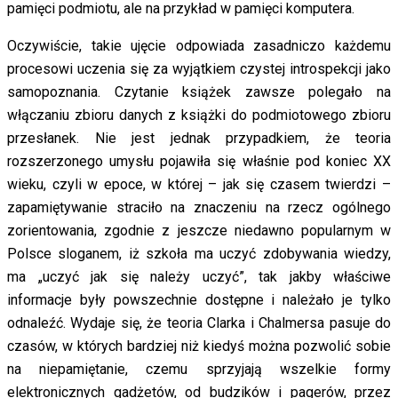
pamięci podmiotu, ale na przykład w pamięci komputera.
Oczywiście, takie ujęcie odpowiada zasadniczo każdemu
procesowi uczenia się za wyjątkiem czystej introspekcji jako
samopoznania. Czytanie książek zawsze polegało na
włączaniu zbioru danych z książki do podmiotowego zbioru
przesłanek. Nie jest jednak przypadkiem, że teoria
rozszerzonego umysłu pojawiła się właśnie pod koniec XX
wieku, czyli w epoce, w której – jak się czasem twierdzi –
zapamiętywanie straciło na znaczeniu na rzecz ogólnego
zorientowania, zgodnie z jeszcze niedawno popularnym w
Polsce sloganem, iż szkoła ma uczyć zdobywania wiedzy,
ma „uczyć jak się należy uczyć”, tak jakby właściwe
informacje były powszechnie dostępne i należało je tylko
odnaleźć. Wydaje się, że teoria Clarka i Chalmersa pasuje do
czasów, w których bardziej niż kiedyś można pozwolić sobie
na niepamiętanie, czemu sprzyjają wszelkie formy
elektronicznych gadżetów, od budzików i pagerów, przez