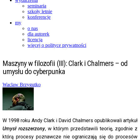
wydarzenia
seminaria
szkoły letnie
konferencje
my
o nas
dla autorek
licencja
więcej o polityce prywatności
Maszyny w filozofii (III): Clark i Chalmers – od
umysłu do cyberpunka
Posted
Waclaw Brzygutko
on
06/06/2014
20/02/2016
W 1998 roku Andy Clark i David Chalmers opublikowali artykuł
Umysł rozszerzony
, w którym przedstawili teorię, zgodnie z
którą procesy poznawcze nie ograniczają się do procesów