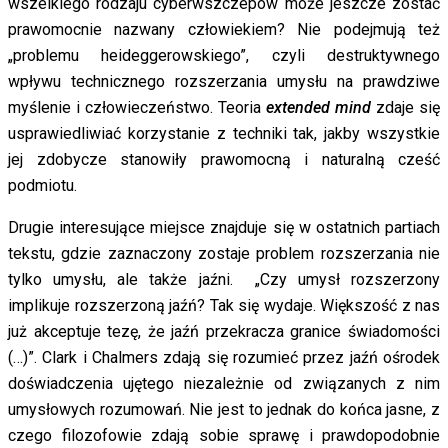
wszelkiego rodzaju cyberwszczepów może jeszcze zostać
prawomocnie nazwany człowiekiem? Nie podejmują też
„problemu heideggerowskiego”, czyli destruktywnego
wpływu technicznego rozszerzania umysłu na prawdziwe
myślenie i człowieczeństwo. Teoria
extended mind
zdaje się
usprawiedliwiać korzystanie z techniki tak, jakby wszystkie
jej zdobycze stanowiły prawomocną i naturalną cześć
podmiotu.
Drugie interesujące miejsce znajduje się w ostatnich partiach
tekstu, gdzie zaznaczony zostaje problem rozszerzania nie
tylko umysłu, ale także jaźni. „Czy umysł rozszerzony
implikuje rozszerzoną jaźń? Tak się wydaje. Większość z nas
już akceptuje tezę, że jaźń przekracza granice świadomości
(…)”. Clark i Chalmers zdają się rozumieć przez jaźń ośrodek
doświadczenia ujętego niezależnie od związanych z nim
umysłowych rozumowań. Nie jest to jednak do końca jasne, z
czego filozofowie zdają sobie sprawę i prawdopodobnie