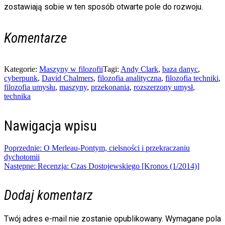
zostawiają sobie w ten sposób otwarte pole do rozwoju.
Komentarze
Kategorie:
Maszyny w filozofii
Tagi:
Andy Clark
,
baza danyc
,
cyberpunk
,
David Chalmers
,
filozofia analityczna
,
filozofia techniki
,
filozofia umysłu
,
maszyny
,
przekonania
,
rozszerzony umysł
,
technika
Nawigacja wpisu
Poprzednie:
O Merleau-Pontym, cielsności i przekraczaniu
dychotomii
Następne:
Recenzja: Czas Dostojewskiego [Kronos (1/2014)]
Dodaj komentarz
Twój adres e-mail nie zostanie opublikowany.
Wymagane pola