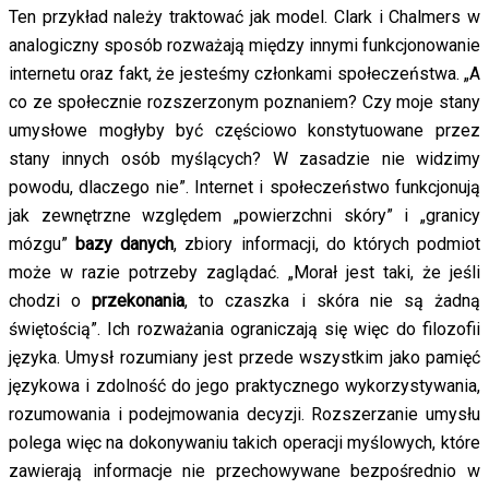
Ten przykład należy traktować jak model. Clark i Chalmers w
analogiczny sposób rozważają między innymi funkcjonowanie
internetu oraz fakt, że jesteśmy członkami społeczeństwa. „A
co ze społecznie rozszerzonym poznaniem? Czy moje stany
umysłowe mogłyby być częściowo konstytuowane przez
stany innych osób myślących? W zasadzie nie widzimy
powodu, dlaczego nie”. Internet i społeczeństwo funkcjonują
jak zewnętrzne względem „powierzchni skóry” i „granicy
mózgu”
bazy danych
, zbiory informacji, do których podmiot
może w razie potrzeby zaglądać. „Morał jest taki, że jeśli
chodzi o
przekonania
, to czaszka i skóra nie są żadną
świętością”. Ich rozważania ograniczają się więc do filozofii
języka. Umysł rozumiany jest przede wszystkim jako pamięć
językowa i zdolność do jego praktycznego wykorzystywania,
rozumowania i podejmowania decyzji. Rozszerzanie umysłu
polega więc na dokonywaniu takich operacji myślowych, które
zawierają informacje nie przechowywane bezpośrednio w