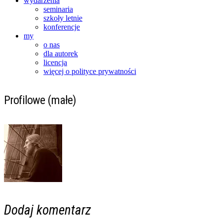
wydarzenia
seminaria
szkoły letnie
konferencje
my
o nas
dla autorek
licencja
więcej o polityce prywatności
Profilowe (małe)
Dodaj komentarz