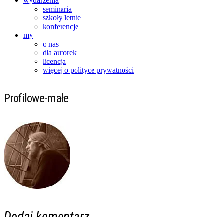
wydarzenia
seminaria
szkoły letnie
konferencje
my
o nas
dla autorek
licencja
więcej o polityce prywatności
Profilowe-małe
Dodaj komentarz