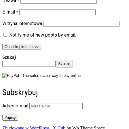
Nazwa
*
E-mail
*
Witryna internetowa
Notify me of new posts by email.
Szukaj
Szukaj
Subskrybuj
Adres e-mail
Zapisy
Zbudowane w WordPress
|
X Hub
by Wp Theme Space.