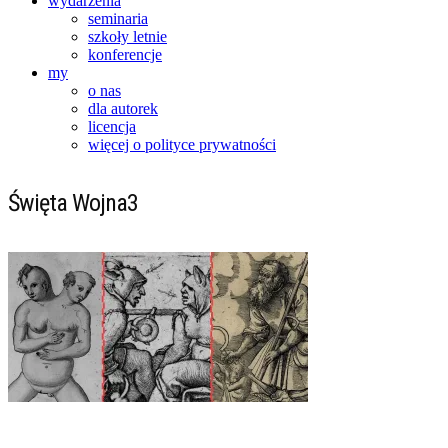
wydarzenia
seminaria
szkoły letnie
konferencje
my
o nas
dla autorek
licencja
więcej o polityce prywatności
Święta Wojna3