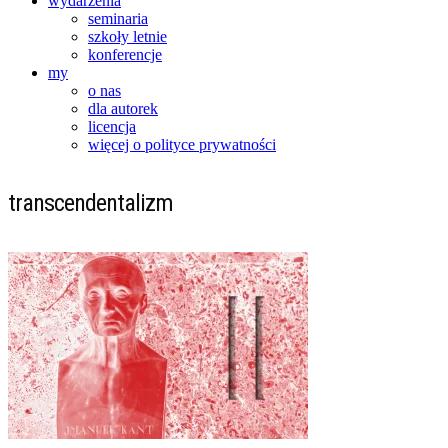
wydarzenia
seminaria
szkoły letnie
konferencje
my
o nas
dla autorek
licencja
więcej o polityce prywatności
transcendentalizm