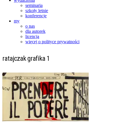
wydarzenia
seminaria
szkoły letnie
konferencje
my
o nas
dla autorek
licencja
więcej o polityce prywatności
ratajczak grafika 1